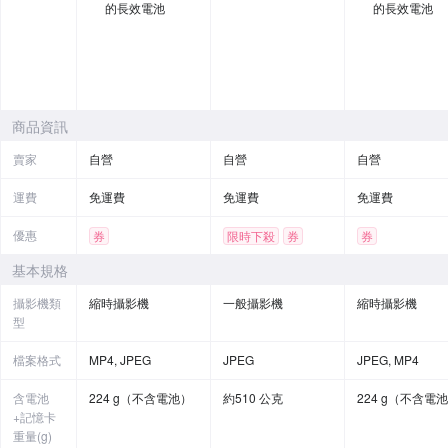
的長效電池
的長效電池
商品資訊
賣家
自營
自營
自營
運費
免運費
免運費
免運費
優惠
券
限時下殺
券
券
贈品
基本規格
攝影機類
縮時攝影機
一般攝影機
縮時攝影機
型
檔案格式
MP4, JPEG
JPEG
JPEG, MP4
含電池
224 g（不含電池）
約510 公克
224 g（不含電
+記憶卡
重量(g)