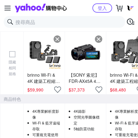
Yahoo購物中心
登入
隱藏
相同
規格
brinno Wi-Fi &
【SONY 索尼】
brinno Wi-Fi &
4K 建築工程縮時
FDR-AX45A 4K
4K 建築工程
相機套組（標準
高畫質廣角20倍
相機套組（太
$
59,990
$
37,373
$
68,480
版）BCC5000｜
光學變焦(平行輸
能板組）
商品特色
送基本安裝｜
入)
BCC5000+AS
｜送基本安裝
4K專業解析度影
4K錄影
4K專業解析
像
空間光學圖像穩
像
Wi-Fi & 藍牙遠端
定
Wi-Fi & 藍牙
存取
5軸防震功能
存取
可重複充電使用
可重複充電使