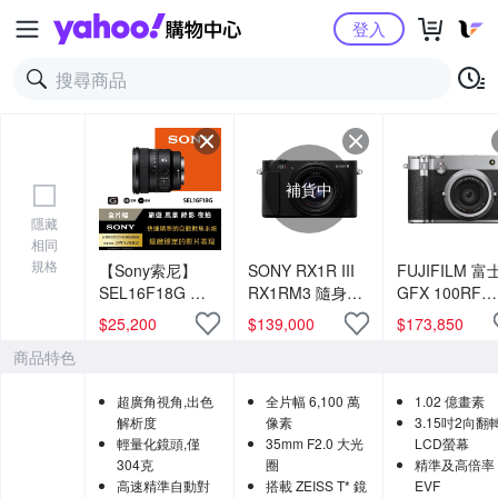
Yahoo購物中心
登入
補貨中
隱藏
相同
規格
【Sony索尼】
SONY RX1R III
FUJIFILM 富
SEL16F18G 大
RX1RM3 隨身型
GFX 100RF
光圈超廣角定焦
數位相機 公司貨
GFX100RF 
$
25,200
$
139,000
$
173,850
鏡 (公司貨 保固
幅數位相機 公
商品特色
24個月)
貨
超廣角視角,出色
全片幅 6,100 萬
1.02 億畫素
解析度
像素
3.15吋2向翻
輕量化鏡頭,僅
35mm F2.0 大光
LCD螢幕
304克
圈
精準及高倍率
高速精準自動對
搭載 ZEISS T* 鏡
EVF