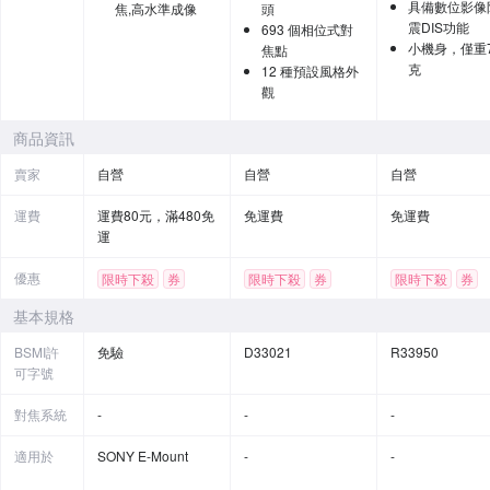
具備數位影像
焦,高水準成像
頭
震DIS功能
693 個相位式對
小機身，僅重7
焦點
克
12 種預設風格外
觀
商品資訊
賣家
自營
自營
自營
運費
運費80元，滿480免
免運費
免運費
運
優惠
限時下殺
券
限時下殺
券
限時下殺
券
贈品
基本規格
BSMI許
免驗
D33021
R33950
可字號
對焦系統
-
-
-
適用於
SONY E-Mount
-
-