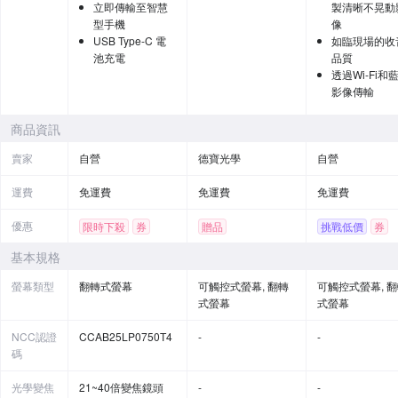
立即傳輸至智慧
製清晰不晃動
型手機
像
USB Type-C 電
如臨現場的收
池充電
品質
透過Wi-Fi和
影像傳輸
商品資訊
賣家
自營
德寶光學
自營
運費
免運費
免運費
免運費
優惠
限時下殺
券
贈品
挑戰低價
券
贈品
基本規格
螢幕類型
翻轉式螢幕
可觸控式螢幕, 翻轉
可觸控式螢幕, 
式螢幕
式螢幕
NCC認證
CCAB25LP0750T4
-
-
碼
光學變焦
21~40倍變焦鏡頭
-
-