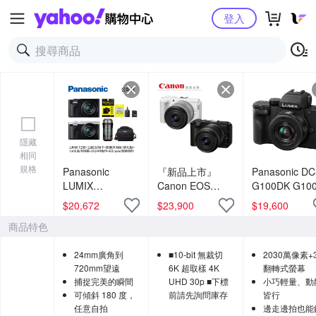
Yahoo購物中心
登入
隱藏
相同
規格
Panasonic
『新品上市』
Panasonic DC
LUMIX
Canon EOS
G100DK G10
TZ99+128G記憶
R50V RF-S 14-
+ 12-32mm 
$
20,672
$
23,900
$
19,600
卡+膠囊清潔組
30mm F4~6.3 IS
鏡組 公司貨
商品特色
+鋼化貼+水晶保
STM PZ 單鏡組
護鏡+2614相機
台灣佳能公司貨
24mm廣角到
■10-bit 無裁切
2030萬像素+
包+NITECORE
VLOG
720mm望遠
6K 超取樣 4K
翻轉式螢幕
BB nano 迷你電
捕捉完美的瞬間
UHD 30p ■下標
小巧輕量、動
動氣吹(公司貨)
可傾斜 180 度，
前請先詢問庫存
皆行
任意自拍
邊走邊拍也能