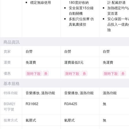
穩定無線使用
180度好收納
計 配戴舒適
安全裝置15分鐘
加熱穩定均勻
自動關機
質首選
多點穴位按摩 仿
安心保固一年
真氣囊揉捏
品投入一億責
險
商品資訊
賣家
自營
自營
自營
運費
免運費
運費最低0元
免運費
優惠
限時下殺
券
限時下殺
券
限時下殺
券
基本規格
特殊功能
音樂播放, 溫熱功能
音樂播放, 溫熱功能
溫熱功能
BSMI許
R31662
R3A425
無
可字號
按摩方式
氣壓式
氣壓式
無