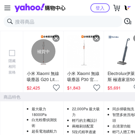
Yahoo購物中心
登入
補貨中
隱藏
相同
規格
小米 Xiaomi 無線
小米 Xiaomi 無線
Electrolux伊
吸塵器 G20 Lite
吸塵器 P30 官方
斯 極適家居50
官方旗艦館
旗艦館
系列輕量自清
$
2,425
$
1,843
$
5,691
洗地機
商品特色
EFW51112DB
最大吸力
22,000Pa 最大吸
同步掃吸拖洗
18000Pa
力
智慧多效洗地
白光粉塵偵測技
輕巧的主機設計
頭
術
兩種刷頭配置
自清潔功能
超長電池續航力
5段式精準過濾
輕巧人體工學