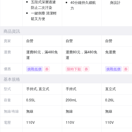
五段式深層過濾
40分鐘持久續航
身設計
防止二次汙染
力
一鍵倒塵 清潔輕
鬆又方便
商品資訊
賣家
自營
自營
自營
運費
運費80元，滿480免
運費80元，滿480免
免運費
運
運
優惠
挑戰低價
券
限時下殺
券
挑戰低價
券
基本規格
型式
手持式, 直立式
手持式
直立式
容量
0.55L
200mL
0.26L
無線/有線
無線
無線
無線
電壓
110V
110V
110V