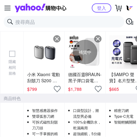
Yahoo購物中心
登入
補貨中
隱藏
相同
規格
小米 Xiaomi 電動
德國百靈BRAUN-
【SAMPO 聲
刮鬍刀 S200 官
黑子彈口袋電動
寶】名片型雙
方旗艦館
刮鬍刀/電鬍刀
頭電鬍刀(EA-
$
799
$
1,788
$
665
(M1010經典
Z2002ML)
商品特色
黃/M1011簡約
白/M1012酷炫黑)
智慧感應器操作
口袋型設計，潮
精密刀網
雙環弧形刀網
流型男必備
Type-C充電
可拆式磁性刮鬍
100%全機防水，
智能輕觸開關
刀刀頭
乾濕兩用
可一手掌握的精
超強續航，5分鐘