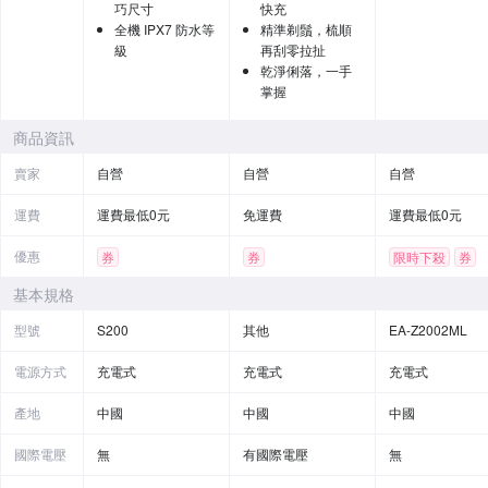
巧尺寸
快充
全機 IPX7 防水等
精準剃鬚，梳順
級
再刮零拉扯
乾淨俐落，一手
掌握
商品資訊
賣家
自營
自營
自營
運費
運費最低0元
免運費
運費最低0元
優惠
券
券
限時下殺
券
基本規格
型號
S200
其他
EA-Z2002ML
電源方式
充電式
充電式
充電式
產地
中國
中國
中國
國際電壓
無
有國際電壓
無