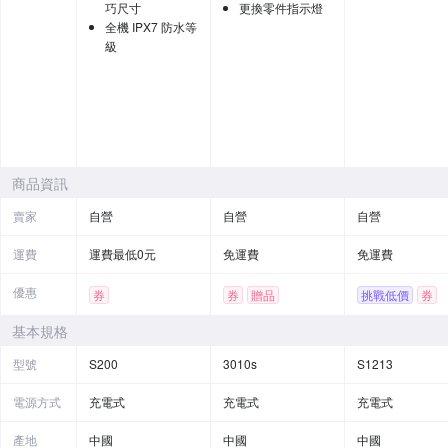
巧尺寸
更換零件指示燈
全機 IPX7 防水等
級
商品資訊
賣家
自營
自營
自營
運費
運費最低0元
免運費
免運費
優惠
券
券
贈品
挑戰低價
券
基本規格
型號
S200
3010s
S1213
電源方式
充電式
充電式
充電式
產地
中國
中國
中國