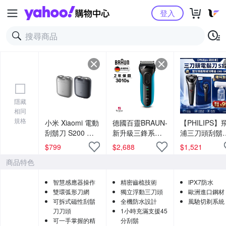
Yahoo購物中心
登入
隱藏
相同
規格
小米 Xiaomi 電動
德國百靈BRAUN-
【PHILIPS】
刮鬍刀 S200 官
新升級三鋒系列
浦三刀頭刮鬍
方旗艦館
電動刮鬍刀/電鬍
S1213送SK80
$
799
$
2,688
$
1,521
刀3010s
藍光噴霧槍
商品特色
智慧感應器操作
精密齒梳技術
IPX7防水
雙環弧形刀網
獨立浮動三刀頭
歐洲進口鋼材
可拆式磁性刮鬍
全機防水設計
風馳切剃系統
刀刀頭
1小時充滿支援45
可一手掌握的精
分刮鬍