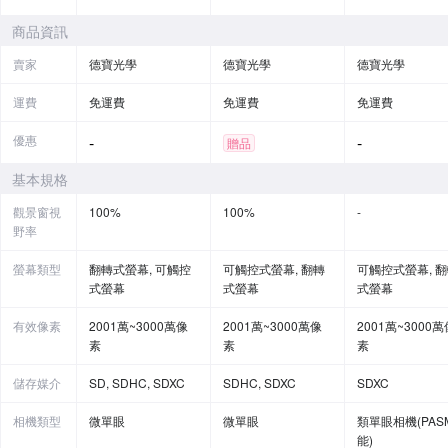
商品資訊
賣家
德寶光學
德寶光學
德寶光學
運費
免運費
免運費
免運費
優惠
-
-
贈品
基本規格
觀景窗視
100%
100%
-
野率
螢幕類型
翻轉式螢幕, 可觸控
可觸控式螢幕, 翻轉
可觸控式螢幕, 
式螢幕
式螢幕
式螢幕
有效像素
2001萬~3000萬像
2001萬~3000萬像
2001萬~3000萬
素
素
素
儲存媒介
SD, SDHC, SDXC
SDHC, SDXC
SDXC
相機類型
微單眼
微單眼
類單眼相機(PAS
能)