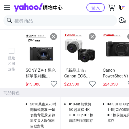
Yahoo購物中心
登入
隱藏
相同
規格
SONY ZV-1 黑色
『新品上市』
Canon
類單眼相機
Canon EOS
PowerShot V
VLOG 影音創作
R50V RF-S 14-
音相機 台灣佳
$
19,980
$
23,900
$
24,990
直播 總代理公司
30mm F4~6.3 IS
公司貨
商品特色
貨 德寶光學
STM PZ 單鏡組
台灣佳能公司貨
2010萬畫素+3吋
■10-bit 無裁切
■4K UHD 60
VLOG
翻轉式螢幕 一鍵
6K 超取樣 4K
1.4吋CMOS
切換背景景深 錄
UHD 30p ■下標
■下標前請先
影支援人眼偵測
前請先詢問庫存
庫存
自動對焦