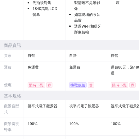
先拍後對焦
製清晰不晃動影
震
1840萬點 LCD
像
螢幕
如臨現場的收音
品質
透過Wi-Fi和藍牙
影像傳輸
商品資訊
賣家
自營
自營
自營
運費
免運費
免運費
運費80元，滿48
運
優惠
限時下殺
券
挑戰低價
券
限時下殺
券
贈品
贈品
基本規格
觀景窗型
視平式電子觀景器
視平式電子觀景器
視平式電子觀景
式
觀景窗視
100%
100%
100%
野率