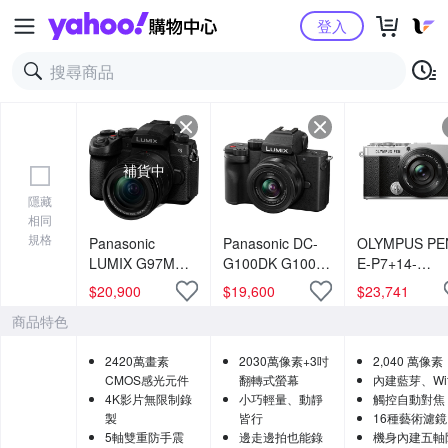
Yahoo購物中心
登入
補貨中
隱藏
相同
規格
Panasonic
Panasonic DC-
OLYMPUS PE
LUMIX G97M
G100DK G100D
E-P7+14-
DC-G97M G97
+ 12-32mm 變焦
42mmF3.5-5.
$
20,900
$
19,600
$
23,741
單機身 + 12-
鏡組 公司貨
鏡頭組 (公司貨
商品特色
60mm 變焦鏡組
公司貨
2420萬畫素
2030萬像素+3吋
2,040 萬像素
CMOS感光元件
翻轉式螢幕
內建藍芽、Wif
4K影片無限制錄
小巧輕量、動靜
觸控自動對焦
製
皆行
16種藝術濾鏡
5軸雙重防手震
邊走邊拍也能錄
機身內建五軸