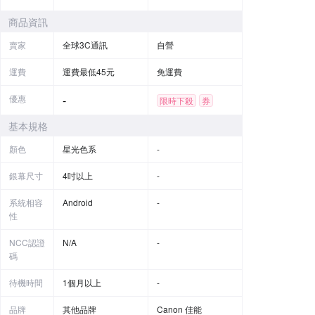
商品資訊
賣家
全球3C通訊
自營
運費
運費最低45元
免運費
優惠
-
限時下殺
券
贈品
基本規格
顏色
星光色系
-
銀幕尺寸
4吋以上
-
系統相容
Android
-
性
NCC認證
N/A
-
碼
待機時間
1個月以上
-
品牌
其他品牌
Canon 佳能