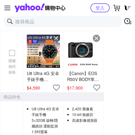
Yahoo購物中心
登入
隱藏
相同
規格
U8 Ultra 4G 安卓
【Canon】EOS
手錶手機
R50V BODY單機
3+32GB 旋轉/隱
身 (中文平輸)-黑
$
4,590
$
17,900
藏鏡頭 運動監測
色
商品特色
1.5吋螢幕
U8 Ultra 4G 安卓
2,420 萬像素
手錶手機
10-bit 無裁切
3+32GB 旋轉/隱
高速影像感測器
藏鏡頭 運動監測
1.5吋螢幕