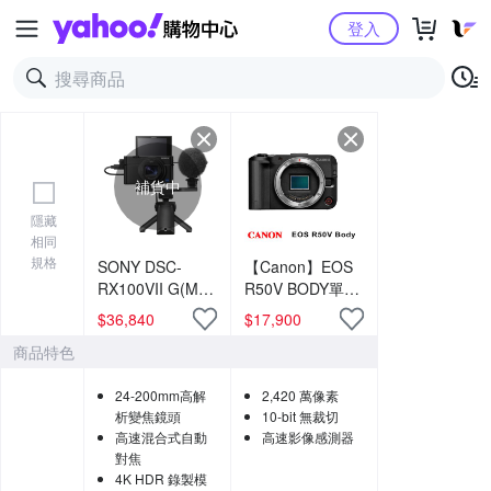
Yahoo購物中心
登入
補貨中
隱藏
相同
規格
SONY DSC-
【Canon】EOS
RX100VII G(M7 /
R50V BODY單機
MVII) 數位相機
身 (中文平輸)-黑
$
36,840
$
17,900
(公司貨)
色
商品特色
24-200mm高解
2,420 萬像素
析變焦鏡頭
10-bit 無裁切
高速混合式自動
高速影像感測器
對焦
4K HDR 錄製模