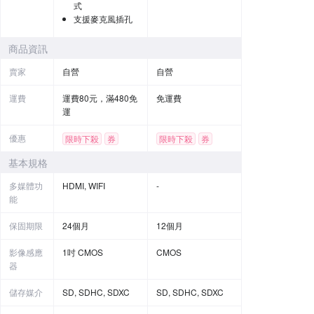
式
支援麥克風插孔
商品資訊
賣家
自營
自營
運費
運費80元，滿480免
免運費
運
優惠
限時下殺
券
限時下殺
券
贈品
基本規格
多媒體功
HDMI, WIFI
-
能
保固期限
24個月
12個月
影像感應
1吋 CMOS
CMOS
器
儲存媒介
SD, SDHC, SDXC
SD, SDHC, SDXC