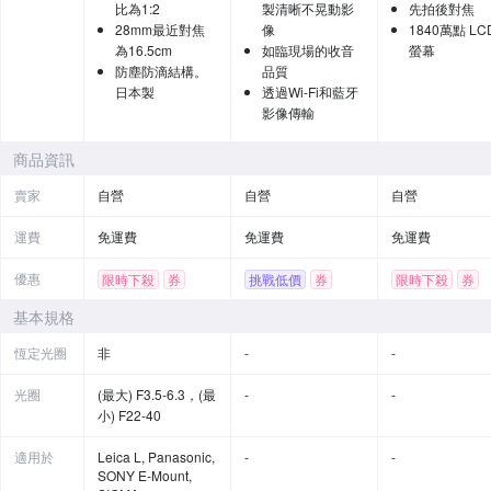
比為1:2
製清晰不晃動影
先拍後對焦
28mm最近對焦
像
1840萬點 LC
為16.5cm
如臨現場的收音
螢幕
防塵防滴結構。
品質
日本製
透過Wi-Fi和藍牙
影像傳輸
商品資訊
賣家
自營
自營
自營
運費
免運費
免運費
免運費
優惠
限時下殺
券
挑戰低價
券
限時下殺
券
贈品
贈品
基本規格
恆定光圈
非
-
-
光圈
(最大) F3.5-6.3，(最
-
-
小) F22-40
適用於
Leica L, Panasonic,
-
-
SONY E-Mount,