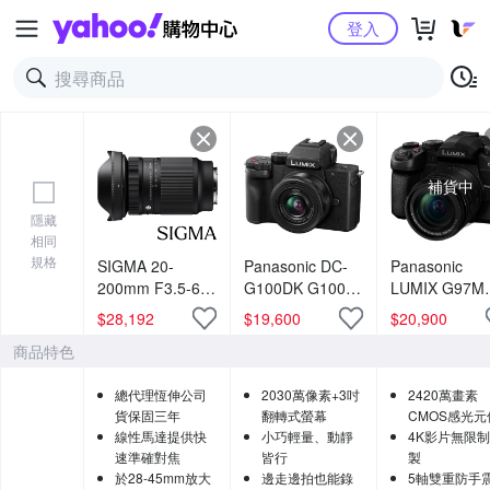
Yahoo購物中心
登入
補貨中
隱藏
相同
規格
SIGMA 20-
Panasonic DC-
Panasonic
200mm F3.5-6.3
G100DK G100D
LUMIX G97M
DG
+ 12-32mm 變焦
DC-G97M G9
$
28,192
$
19,600
$
20,900
Contemporary
鏡組 公司貨
單機身 + 12-
商品特色
(公司貨) 超廣角
60mm 變焦鏡
變焦鏡頭 旅遊鏡
公司貨
總代理恆伸公司
2030萬像素+3吋
2420萬畫素
全片幅無反微單
貨保固三年
翻轉式螢幕
CMOS感光元
眼鏡頭
線性馬達提供快
小巧輕量、動靜
4K影片無限
速準確對焦
皆行
製
於28-45mm放大
邊走邊拍也能錄
5軸雙重防手