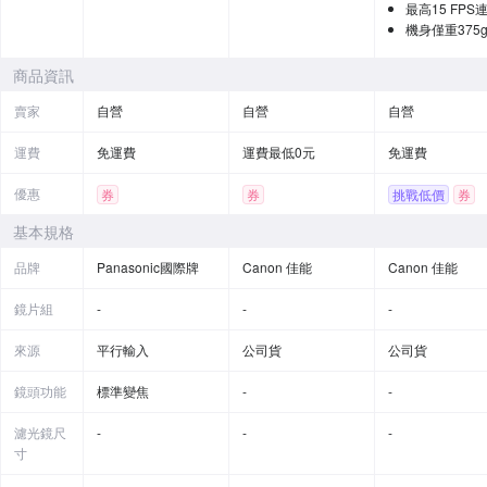
最高15 FPS
機身僅重375
商品資訊
賣家
自營
自營
自營
運費
免運費
運費最低0元
免運費
優惠
券
券
挑戰低價
券
贈品
基本規格
品牌
Panasonic國際牌
Canon 佳能
Canon 佳能
鏡片組
-
-
-
來源
平行輸入
公司貨
公司貨
鏡頭功能
標準變焦
-
-
濾光鏡尺
-
-
-
寸