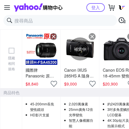
Yahoo購物中心
登入
補貨中
隱藏
相同
規格
國際牌
Canon IXUS
Canon EOS R
Panasonic 原廠
285HS A 隨身數
18-45mm 變
H-FSA45200 微
位相機(公司貨)
組 公司貨
$
8,840
$
9,000
$
20,900
型4/3長焦距變焦
商品特色
鏡頭 LUMIX G X
VARIO 45-
45-200mm長焦
2,020萬像素
約2420萬像
200mm 單眼鏡頭
變焦鏡頭
25mm廣角12倍
3吋多角度觸
相機
HD影片支援
光學變焦
LCD螢幕
智慧人像構圖功
4K 30p短片
能
拍展示模式