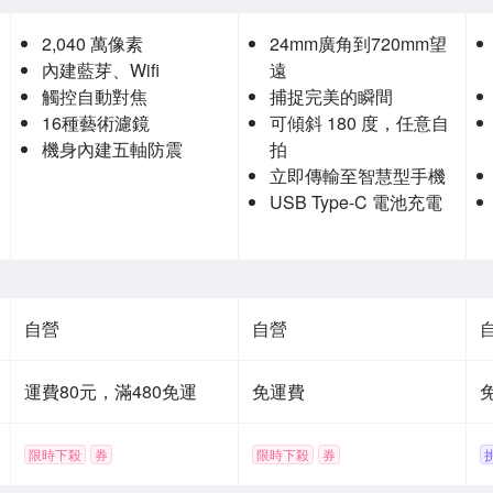
你電動氣吹(公司貨)
2,040 萬像素
24mm廣角到720mm望
內建藍芽、Wifi
遠
觸控自動對焦
捕捉完美的瞬間
16種藝術濾鏡
可傾斜 180 度，任意自
機身內建五軸防震
拍
立即傳輸至智慧型手機
USB Type-C 電池充電
自營
自營
運費80元，滿480免運
免運費
限時下殺
券
限時下殺
券