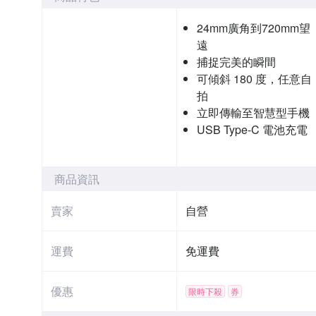
24mm廣角到720mm望
遠
捕捉完美的瞬間
可傾斜 180 度，任意自
拍
立即傳輸至智慧型手機
USB Type-C 電池充電
商品資訊
賣家
自營
運費
免運費
優惠
限時下殺
券