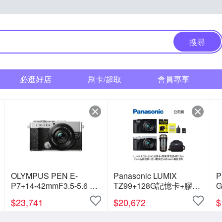
搜尋
必逛好店
刷卡/超取
會員專享
OLYMPUS PEN E-
Panasonic LUMIX
P
P7+14-42mmF3.5-5.6 鏡
TZ99+128G記憶卡+膠囊
G
頭組 (公司貨)
清潔組+鋼化貼+水晶保護
$
23,741
$
20,672
$
鏡+2614相機包
+NITECORE BB nano 迷