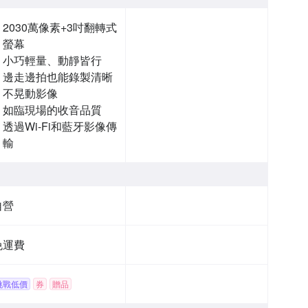
2030萬像素+3吋翻轉式
螢幕
小巧輕量、動靜皆行
邊走邊拍也能錄製清晰
不晃動影像
如臨現場的收音品質
透過Wi-Fi和藍牙影像傳
輸
自營
免運費
挑戰低價
券
贈品