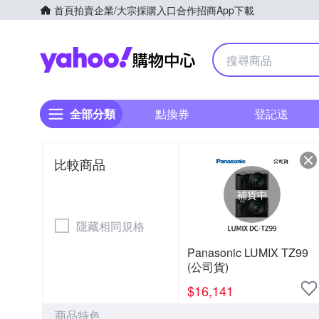
首頁
拍賣
企業/大宗採購入口
合作招商
App下載
Yahoo購物中心
全部分類
點換券
登記送
比較商品
補貨中
隱藏相同規格
Panasonic LUMIX TZ99
(公司貨)
$
16,141
商品特色