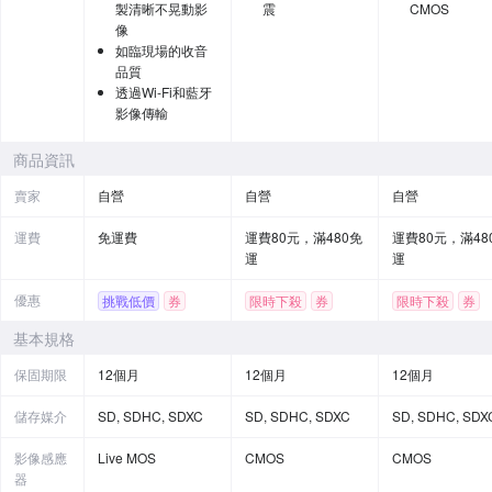
製清晰不晃動影
震
CMOS
像
如臨現場的收音
品質
透過Wi-Fi和藍牙
影像傳輸
商品資訊
賣家
自營
自營
自營
運費
免運費
運費80元，滿480免
運費80元，滿48
運
運
優惠
挑戰低價
券
限時下殺
券
限時下殺
券
贈品
基本規格
保固期限
12個月
12個月
12個月
儲存媒介
SD, SDHC, SDXC
SD, SDHC, SDXC
SD, SDHC, SDX
影像感應
Live MOS
CMOS
CMOS
器