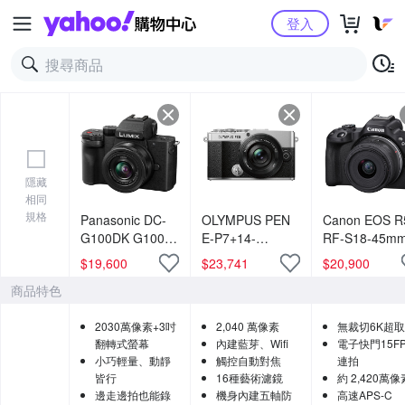
Yahoo購物中心
登入
隱藏
相同
規格
Panasonic DC-
OLYMPUS PEN
Canon EOS R
G100DK G100D
E-P7+14-
RF-S18-45m
+ 12-32mm 變焦
42mmF3.5-5.6
f/4.5-6.3 IS S
$
19,600
$
23,741
$
20,900
鏡組 公司貨
鏡頭組 (公司貨)
單鏡組 公司貨
商品特色
2030萬像素+3吋
2,040 萬像素
無裁切6K超
翻轉式螢幕
內建藍芽、Wifi
電子快門15F
小巧輕量、動靜
觸控自動對焦
連拍
皆行
16種藝術濾鏡
約 2,420萬像
邊走邊拍也能錄
機身內建五軸防
高速APS-C