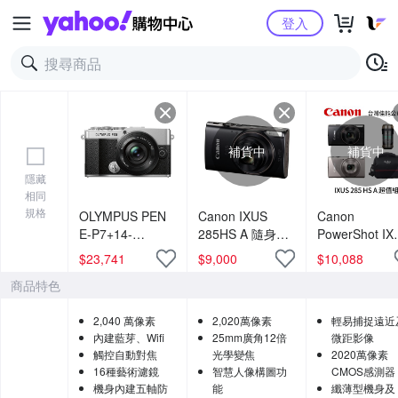
Yahoo購物中心
登入
補貨中
補貨中
隱藏
相同
規格
OLYMPUS PEN
Canon IXUS
Canon
E-P7+14-
285HS A 隨身數
PowerShot IX
42mmF3.5-5.6
位相機(公司貨)
285 HS A 超
$
23,741
$
9,000
$
10,088
鏡頭組 (公司貨)
(公司貨)
商品特色
2,040 萬像素
2,020萬像素
輕易捕捉遠近
內建藍芽、Wifi
25mm廣角12倍
微距影像
觸控自動對焦
光學變焦
2020萬像素
16種藝術濾鏡
智慧人像構圖功
CMOS感測器
機身內建五軸防
能
纖薄型機身及