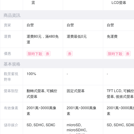
震
LCD螢幕
商品資訊
賣家
自營
自營
自營
運費
運費80元，滿480免
運費最低0元
免運費
運
優惠
限時下殺
券
券
限時下殺
券
基本規格
觀景窗視
100%
-
-
野率
螢幕類型
翻轉式螢幕, 可觸控
固定式螢幕
TFT LCD, 可觸
式螢幕
螢幕, 後掀式螢幕
有效像素
2001萬~3000萬像
2001萬~3000萬像
2001萬~3000萬
素
素
素
儲存媒介
SD, SDHC, SDXC
microSD,
SD, SDHC, SDX
microSDHC,