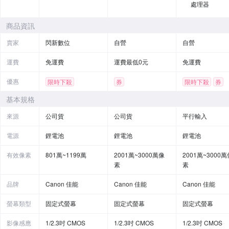
處理器
商品資訊
賣家
閃新數位
自營
自營
運費
免運費
運費最低0元
免運費
優惠
限時下殺
券
限時下殺
券
基本規格
來源
公司貨
公司貨
平行輸入
電源
鋰電池
鋰電池
鋰電池
有效像素
801萬~1199萬
2001萬~3000萬像
2001萬~3000萬
素
素
品牌
Canon 佳能
Canon 佳能
Canon 佳能
螢幕類型
固定式螢幕
固定式螢幕
固定式螢幕
影像感應
1/2.3吋 CMOS
1/2.3吋 CMOS
1/2.3吋 CMOS