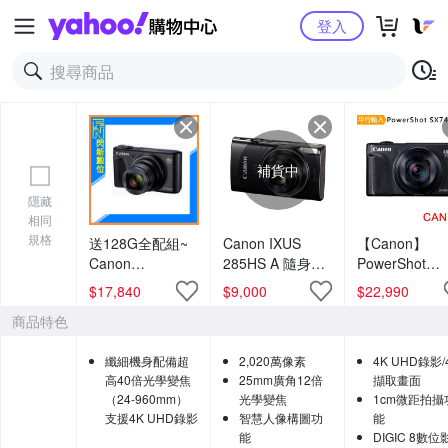
Yahoo購物中心
登入
補貨中
隱藏
相同
規格
送128G全配組~
Canon IXUS
【Canon】
Canon
285HS A 隨身數
PowerShot
PowerShot
位相機(公司貨)
SX740 HS 40
$
17,840
$
9,000
$
22,990
SX740 HS 40倍
光學變焦4K數
商品特色
光學變焦 相機
相機 (中文平輸
(SX740HS,公司
纖細機身配備超
2,020萬像素
4K UHD錄影/
貨)
高40倍光學變焦
25mm廣角12倍
擷取畫面
（24-960mm）
光學變焦
1cm微距拍攝
支援4K UHD錄影
智慧人像構圖功
能
能
DIGIC 8數位