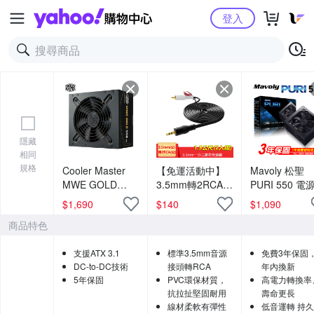
Yahoo購物中心
登入
隱藏
相同
規格
Cooler Master
【免運活動中】
Mavoly 松聖
MWE GOLD
3.5mm轉2RCA一
PURI 550 電
550W V3 ATX3.1
分二音源線 AUX
應器 三年保固
$
1,690
$
140
$
1,090
直出線 金牌
轉RCA梅花頭電
年到府收送換
商品特色
550W 電源供應
腦音箱連接線
器 黑色
(2R-35)-1.5米(2
支援ATX 3.1
標準3.5mm音源
免費3年保固
入組)
DC-to-DC技術
接頭轉RCA
年內換新
5年保固
PVC環保材質，
高電力轉換率
抗拉扯堅固耐用
壽命更長
線材柔軟有彈性
低音運轉 持