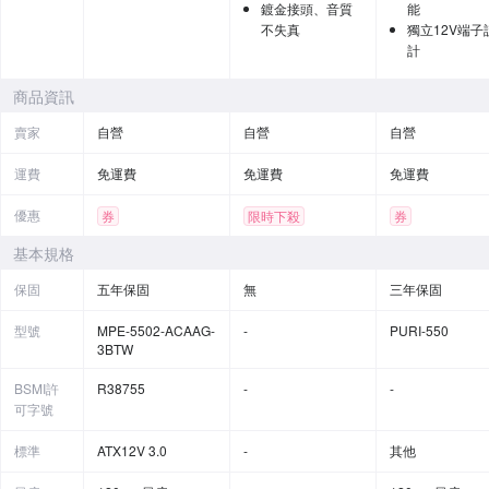
鍍金接頭、音質
能
不失真
獨立12V端子
計
商品資訊
賣家
自營
自營
自營
運費
免運費
免運費
免運費
優惠
券
限時下殺
券
基本規格
保固
五年保固
無
三年保固
型號
MPE-5502-ACAAG-
-
PURI-550
3BTW
BSMI許
R38755
-
-
可字號
標準
ATX12V 3.0
-
其他