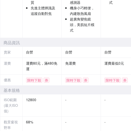
質
感測器
式
先進主體辨識及
機身小巧輕便，
追蹤自動對焦
內建散熱風扇
超廣角變焦鏡
頭，美肌短片模
式
商品資訊
賣家
自營
自營
自營
運費
運費80元，滿480免
免運費
運費最低0元
運
優惠
限時下殺
券
限時下殺
券
限時下殺
券
贈品
贈品
基本規格
ISO範圍
12800
-
-
(最大ISO
值)
觀景窗視
68%
-
-
野率