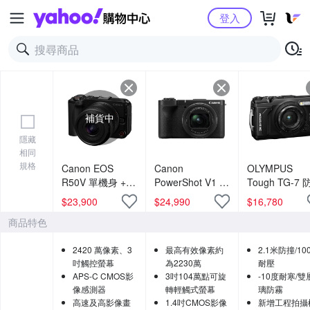
Yahoo購物中心
登入
補貨中
隱藏
相同
規格
Canon EOS
Canon
OLYMPUS
R50V 單機身 +
PowerShot V1 旗
Tough TG-7
RF-S 14-30mm
艦級Vlog 影音相
相機 公司貨
$
23,900
$
24,990
$
16,780
F4-6.3 IS STM
機 公司貨
商品特色
PZ 變焦鏡組 公
司貨
2420 萬像素、3
最高有效像素約
2.1米防撞/100
吋觸控螢幕
為2230萬
耐壓
APS-C CMOS影
3吋104萬點可旋
-10度耐寒/雙
像感測器
轉輕觸式螢幕
璃防霧
高速及高影像畫
1.4吋CMOS影像
新增工程拍攝