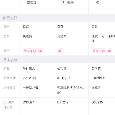
處理器
LCD螢幕
震
商品資訊
賣家
自營
自營
自營
運費
免運費
免運費
運費80元，滿48
運
優惠
限時下殺
券
券
限時下殺
券
基本規格
來源
平行輸入
公司貨
公司貨
螢幕尺寸
2.5~2.9吋
3.0吋以上
3.0吋以上
相機類型
一般型相機
類單眼相機(PASM功
微單眼
能)
BSMI許
D33B24
D31219
D33235
可字號