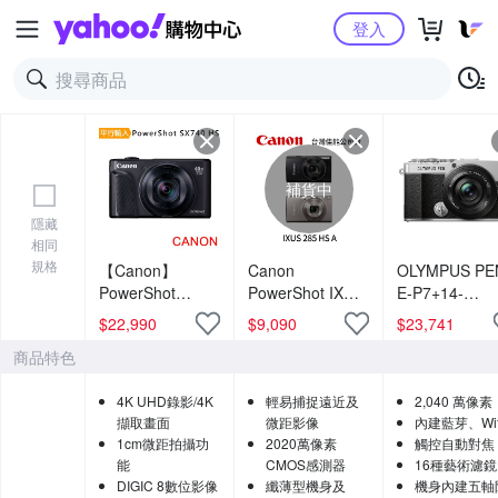
Yahoo購物中心
登入
補貨中
隱藏
相同
規格
【Canon】
Canon
OLYMPUS PE
PowerShot
PowerShot IXUS
E-P7+14-
SX740 HS 40倍
285 HS A (公司
42mmF3.5-5.
$
22,990
$
9,090
$
23,741
光學變焦4K數位
貨)
鏡頭組 (公司貨
商品特色
相機 (中文平輸)
4K UHD錄影/4K
輕易捕捉遠近及
2,040 萬像素
擷取畫面
微距影像
內建藍芽、Wif
1cm微距拍攝功
2020萬像素
觸控自動對焦
能
CMOS感測器
16種藝術濾鏡
DIGIC 8數位影像
纖薄型機身及
機身內建五軸