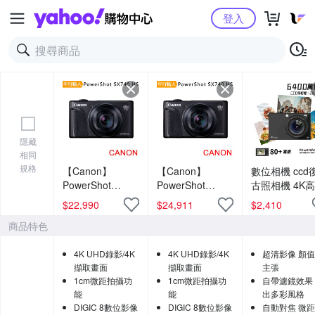
Yahoo購物中心
登入
隱藏
相同
規格
【Canon】
【Canon】
數位相機 ccd
PowerShot
PowerShot
古照相機 4K
SX740 HS 40倍
SX740 HS 40倍
美顏+WIFI互
$
22,990
$
24,911
$
2,410
光學變焦4K數位
光學變焦4K數位
錄像機
商品特色
相機 (中文平輸)
相機 (中文平輸)
4K UHD錄影/4K
4K UHD錄影/4K
超清影像 顏
擷取畫面
擷取畫面
主張
1cm微距拍攝功
1cm微距拍攝功
自帶濾鏡效果
能
能
出多彩風格
DIGIC 8數位影像
DIGIC 8數位影像
自動對焦 微