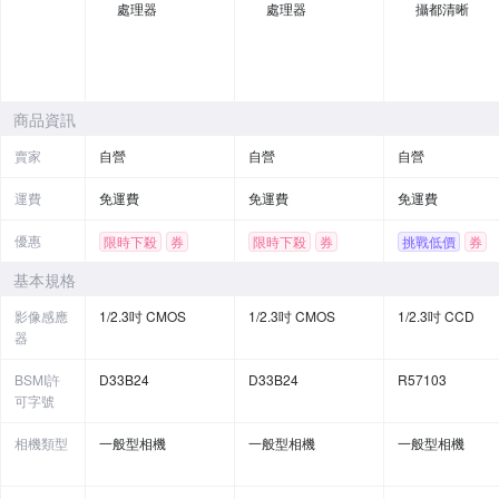
處理器
處理器
攝都清晰
商品資訊
賣家
自營
自營
自營
運費
免運費
免運費
免運費
優惠
限時下殺
券
限時下殺
券
挑戰低價
券
贈品
基本規格
影像感應
1/2.3吋 CMOS
1/2.3吋 CMOS
1/2.3吋 CCD
器
BSMI許
D33B24
D33B24
R57103
可字號
相機類型
一般型相機
一般型相機
一般型相機