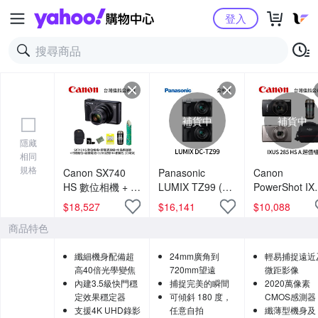
Yahoo購物中心
登入
補貨中
補貨中
隱藏
相同
規格
Canon SX740
Panasonic
Canon
HS 數位相機 + 膠
LUMIX TZ99 (公
PowerShot IX
囊清潔組 + 水晶
司貨)
285 HS A 超
$
18,527
$
16,141
$
10,088
保護鏡 + 相機魔
(公司貨)
商品特色
毯 + 副廠電池 +
128G記憶卡 + 相
纖細機身配備超
24mm廣角到
輕易捕捉遠近
機包 (公司貨)
高40倍光學變焦
720mm望遠
微距影像
內建3.5級快門穩
捕捉完美的瞬間
2020萬像素
定效果穩定器
可傾斜 180 度，
CMOS感測器
支援4K UHD錄影
任意自拍
纖薄型機身及