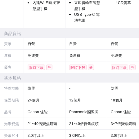
內建Wi-Fi連接智
立即傳輸至智慧
LCD螢幕
慧型手機
型手機
USB Type-C 電
池充電
商品資訊
賣家
自營
自營
自營
運費
免運費
免運費
免運費
優惠
限時下殺
券
限時下殺
券
限時下殺
券
基本規格
特殊功能
防震
-
防震
保固期限
24個月
12個月
18個月
品牌
Canon 佳能
Panasonic國際牌
Canon 佳能
光學變焦
21~40倍變焦鏡頭
21~40倍變焦鏡頭
3~7倍變焦鏡頭
螢幕尺寸
3.0吋以上
3.0吋以上
3.0吋以上