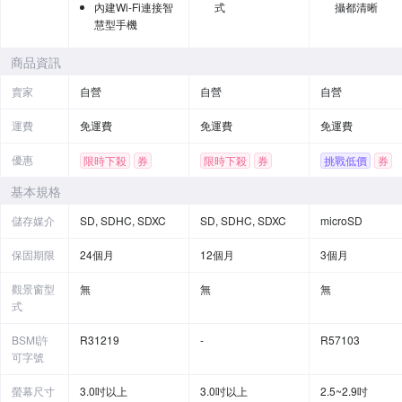
內建Wi-Fi連接智
式
攝都清晰
慧型手機
商品資訊
賣家
自營
自營
自營
運費
免運費
免運費
免運費
優惠
限時下殺
券
限時下殺
券
挑戰低價
券
基本規格
儲存媒介
SD, SDHC, SDXC
SD, SDHC, SDXC
microSD
保固期限
24個月
12個月
3個月
觀景窗型
無
無
無
式
BSMI許
R31219
-
R57103
可字號
螢幕尺寸
3.0吋以上
3.0吋以上
2.5~2.9吋