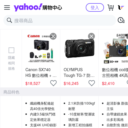
Yahoo購物中心
登入
隱藏
相同
規格
Canon SX740
OLYMPUS
數位相機 ccd
HS 數位相機 + 膠
Tough TG-7 防水
古照相機 4K
囊清潔組 + 水晶
相機 公司貨
美顏+WIFI互
$
18,527
$
16,245
$
2,410
保護鏡 + 相機魔
錄像機
商品特色
毯 + 副廠電池 +
128G記憶卡 + 相
纖細機身配備超
2.1米防撞/100kgf
超清影像 顏
機包 (公司貨)
高40倍光學變焦
耐壓
主張
內建3.5級快門穩
-10度耐寒/雙層玻
自帶濾鏡效果
定效果穩定器
璃防霧
出多彩風格
支援4K UHD錄影
新增工程拍攝模
自動對焦 微