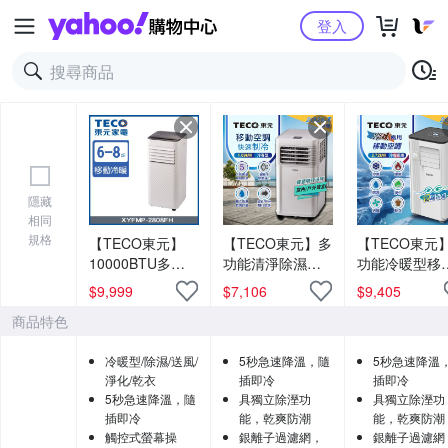
Yahoo購物中心
登入
隱藏
相同
規格
【TECO東元】
【TECO東元】多
【TECO東元
10000BTU多功
功能清淨除濕移
功能冷暖型移
能冷暖型移動式
動式冷氣機/空調
式冷氣機/空調
$
9,999
$
7,106
$
9,405
空調 XYFMP-
(XYFMP-
(XYFMP-
商品特色
2808FH
1701FC)
2813FH)
冷暖型/除濕/送風/
5秒急速降溫，隨
5秒急速降溫
淨化/乾衣
插即冷
插即冷
5秒急速降溫，隨
具獨立除溼功
具獨立除溼功
插即冷
能，乾爽防潮
能，乾爽防潮
觸控式螢幕操
銀離子過濾網，
銀離子過濾網