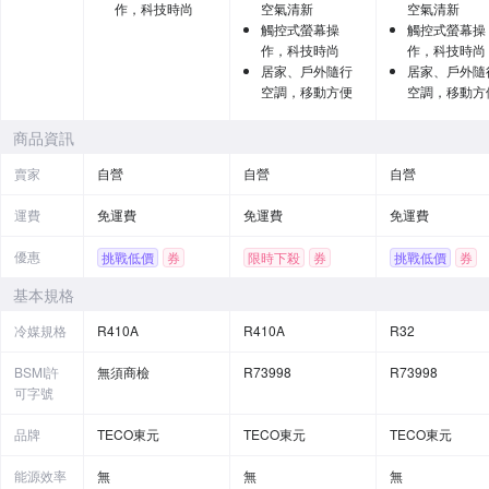
作，科技時尚
空氣清新
空氣清新
觸控式螢幕操
觸控式螢幕操
作，科技時尚
作，科技時尚
居家、戶外隨行
居家、戶外隨
空調，移動方便
空調，移動方
商品資訊
賣家
自營
自營
自營
運費
免運費
免運費
免運費
優惠
挑戰低價
券
限時下殺
券
挑戰低價
券
基本規格
冷媒規格
R410A
R410A
R32
BSMI許
無須商檢
R73998
R73998
可字號
品牌
TECO東元
TECO東元
TECO東元
能源效率
無
無
無