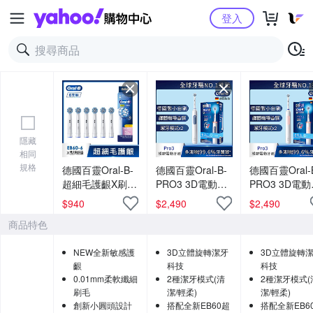
Yahoo購物中心
登入
隱藏
相同
規格
德國百靈Oral-B-
德國百靈Oral-B-
德國百靈Oral-
超細毛護齦X刷頭
PRO3 3D電動牙
PRO3 3D電
(6入)EB60X-6
刷 (經典藍)
刷 (馬卡龍粉)
$
940
$
2,490
$
2,490
商品特色
NEW全新敏感護
3D立體旋轉潔牙
3D立體旋轉
齦
科技
科技
0.01mm柔軟纖細
2種潔牙模式(清
2種潔牙模式(
刷毛
潔/輕柔)
潔/輕柔)
創新小圓頭設計
搭配全新EB60超
搭配全新EB6