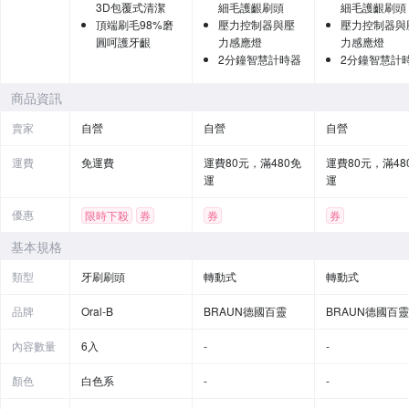
3D包覆式清潔
細毛護齦刷頭
細毛護齦刷頭
頂端刷毛98%磨
壓力控制器與壓
壓力控制器與
圓呵護牙齦
力感應燈
力感應燈
2分鐘智慧計時器
2分鐘智慧計
商品資訊
賣家
自營
自營
自營
運費
免運費
運費80元，滿480免
運費80元，滿48
運
運
優惠
限時下殺
券
券
券
基本規格
類型
牙刷刷頭
轉動式
轉動式
品牌
Oral-B
BRAUN德國百靈
BRAUN德國百靈
內容數量
6入
-
-
顏色
白色系
-
-