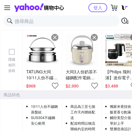
Yahoo購物中心
登入
隱藏
相同
規格
TATUNG大同
大同3人份奶茶不
【Philips 飛利
10/11人份不鏽鋼
鏽鋼配件電鍋
浦】迷你電子鍋
蒸盤組TAC-S11
TAC-03D-NBI
小香鍋+不鏽
$
968
$
2,990
$
3,488
煮壺
商品特色
1.5L(HD3073
10/11人份不鏽鋼
商品為三至七個
獨家米香技術
蒸盤組
工作天內聯絡配
飯更香Ｑ飽滿
SUS304不鏽鋼
送
觸控美型介面
安心耐用
配送時間以物流
單好上手
聯絡約定的時間
雙層壺身設計 1