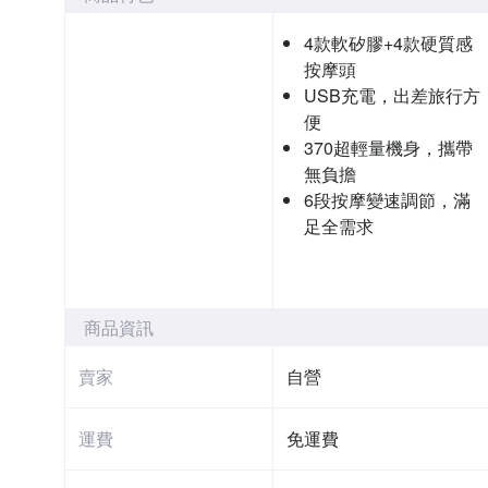
4款軟矽膠+4款硬質感
按摩頭
USB充電，出差旅行方
便
370超輕量機身，攜帶
無負擔
6段按摩變速調節，滿
足全需求
商品資訊
賣家
自營
運費
免運費