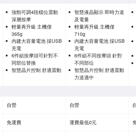
強勁可調4段檔位震動
智慧液晶顯示 即時力道
深層按摩
及電量
輕量再升級 主機僅
輕量再升級 主機僅
365g
710g
內建大容量電池 採USB
內建大容量電池 採USB
充電
充電
6件組按摩頭可針對不
6件組不同按摩頭 針對
同部位替換
不同部位
智慧晶片控制 舒適震動
智慧晶片控制 舒適震動
力道適中
自營
自營
免運費
運費最低0元