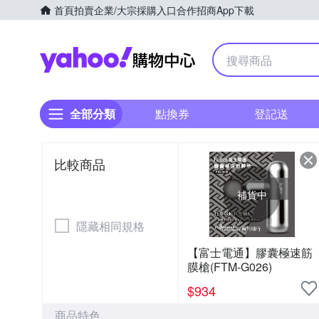
首頁
拍賣
企業/大宗採購入口
合作招商
App下載
Yahoo購物中心
全部分類
點換券
登記送
比較商品
補貨中
隱藏相同規格
【富士電通】膠囊極速筋
膜槍(FTM-G026)
$
934
商品特色