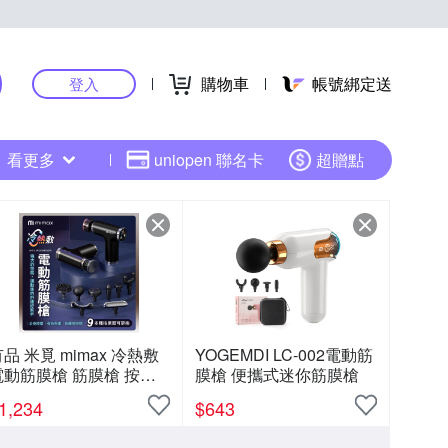
購物車
帳號綁定送
登入
看更多
uniopen 聯名卡
超贈點
品 米覓 mimax 冷熱敷
YOGEMDI LC-002電動筋
電動筋膜槍 筋膜槍 按摩
膜槍 便攜式迷你筋膜槍
運動舒緩 緩解痠痛 低噪
1,234
$
643
設計