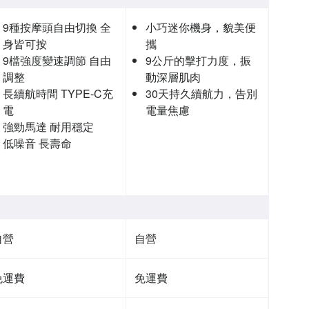
9種按摩頭自由切換 全
小巧迷你機身，貌美便
身皆可按
攜
9檔強度變速調節 自由
9公斤的擊打力度，振
調整
動深層肌肉
長續航時間 TYPE-C充
30天持久續航力，告別
電
電量焦慮
強勁馬達 耐用穩定
低噪音 長壽命
自營
自營
免運費
免運費