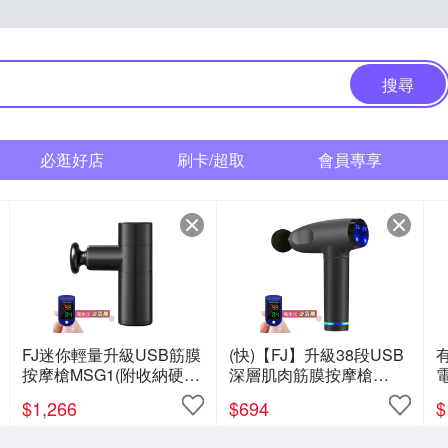
搜尋
必逛好店
刷卡/超取
會員專享
FJ迷你輕量升級USB筋膜
(快)【FJ】升級38段USB
有
按摩槍MSG1(附收納硬
深層肌肉筋膜按摩槍
包)(買1送1)
K3(附便攜收納硬包)
$
1,266
$
694
$