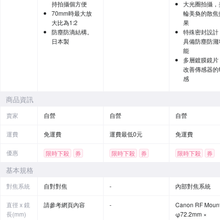
持拍攝個方便
大光圈拍攝，
70mm時最大放
輪美奐的散焦
大比為1:2
果
防塵防滴結構。
特殊密封設計
日本製
具備防塵防濺
能
多層鍍膜鏡片
改善傳感器的
感
商品資訊
賣家
自營
自營
自營
運費
免運費
運費最低0元
免運費
優惠
限時下殺
券
限時下殺
券
限時下殺
券
基本規格
對焦系統
自對對焦
-
內部對焦系統
直徑 x 鏡
請參考網頁內容
-
Canon RF Moun
長(mm)
φ72.2mm ×