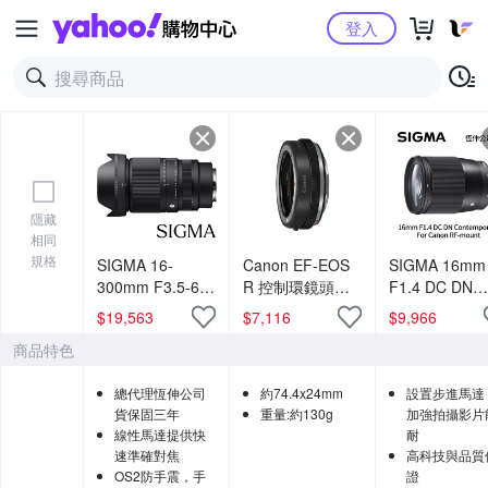
Yahoo購物中心
登入
隱藏
相同
規格
SIGMA 16-
Canon EF-EOS
SIGMA 16mm
300mm F3.5-6.7
R 控制環鏡頭轉
F1.4 DC DN
DC OS
接環 (公司貨)
ASP-C 廣角定
$
19,563
$
7,116
$
9,966
Contemporary
鏡頭 For Can
商品特色
(公司貨) 廣角變
RF-mount (
焦鏡頭 旅遊鏡
貨)
總代理恆伸公司
約74.4x24mm
設置步進馬達
APS-C 無反微單
貨保固三年
重量:約130g
加強拍攝影片
眼鏡頭
線性馬達提供快
耐
速準確對焦
高科技與品質
OS2防手震，手
證