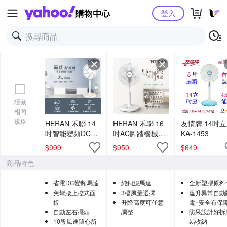
Yahoo購物中心
登入
隱藏
相同
規格
HERAN 禾聯 14
HERAN 禾聯 16
友情牌 14吋
吋智能變頻DC風
吋AC腳踏機械立
KA-1453
扇 HDF-
扇 HAF-
$
999
$
950
$
649
14WT760 [限時
16AH55A
商品特色
優惠]
省電DC變頻馬達
純銅線馬達
全新塑膠原料
免彎腰上控式面
3檔風量選擇
溫升異常自動
板
升降高度可任意
電~安全有保
自動左右擺頭
調整
防呆設計好拆
10段風速隨心所
易收納