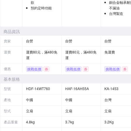
欲
銅合金軸承耐
預約定時功能
不漏油
台灣製造
商品資訊
賣家
自營
自營
自營
運費
運費80元，滿480免
運費80元，滿480免
免運費
運
運
優惠
挑戰低價
券
挑戰低價
券
挑戰低價
券
基本規格
型號
HDF-14WT760
HAF-16AH55A
KA-1453
產地
中國
中國
台灣
型式
立扇
立扇
立扇
產品重量
4.8kg
3.7kg
3.2Kg