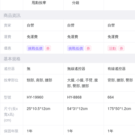
甩動按摩
分鐘
商品資訊
賣家
自營
自營
自營
運費
免運費
免運費
免運費
優惠
挑戰低價
券
挑戰低價
券
活動
券
基本規格
遙控器
無
無線遙控器
有線遙控器
按摩部位
頸部, 肩部, 腰部
大腿, 小腿, 手臂, 腹
背部, 腰部, 臀部
部, 臀部, 腰部
型號
HY-19960
HY-8868
664
尺寸(長x
25*10.5*12cm
54*31*12cm
175*50*1.2cm
寬x高)
(cm)
保固年限
1年
1年
1年