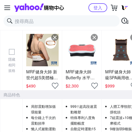
Yahoo購物中心
登入
隱藏
相同
規格
MRF健身大師 新
MRF健身大師
MRF健身大師
世代超S美體極速
Butterfly ⽔平垂
級SPA兩用收
甩動按摩機
直雙律動機
按摩床
$
490
$
2,300
$
999
商品特色
局部震動增加循
999↑超高段速震
人體工學頸部
環能量
動雕塑
撐枕頭
每分鐘上千次的
特殊專利八度角
7組震波+10
震動頻率
擺動幅度
摩模式
懶人式被動運動
自動定時運動15
9種強弱9種