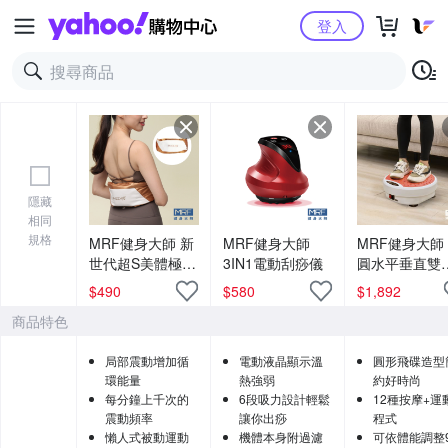
Yahoo購物中心
登入
隱藏
相同
規格
MRF健身大師 新
MRF健身大師
MRF健身大師
世代超S美體極速
3IN1電動刮痧儀
圓⽔平垂直雙
甩動按摩機
動按摩進階版
$
490
$
580
$
1,892
商品特色
局部震動增加循
電動液晶顯示溫
圓形飛碟造型
環能量
熱強弱
約好時尚
每分鐘上千次的
6段吸力設計輕鬆
12種按摩+運
震動頻率
讓你出痧
程式
懶人式被動運動
機體本身附過濾
可依體能調整9