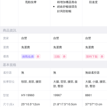
甩動按摩
棉增加機器壽命
段速度
經絡舒暢循環良
好局部順暢
商品資訊
賣家
自營
自營
自營
運費
免運費
免運費
免運費
優惠
挑戰低價
券
活動
券
限時下殺
券
基本規格
遙控器
無
無
無線遙控器
按摩部位
頸部, 肩部, 腰部
大腿, 背部, 腰部, 腹
大腿, 小腿, 腰部,
部, 臀部
部, 臀部
型號
HY-19960
19967
8861
尺寸(長x
25*10.5*12cm
21.8*17.5*10.5cm
37*37*13 cm