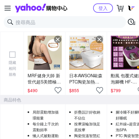
Yahoo購物中心
登入
隱藏
相同
規格
MRF健身大師 新
日本AWSON歐森
勳風 包覆式健
世代超S美體極速
PTC陶瓷加熱摺
泡腳機 HF-
甩動按摩機
疊泡腳機/恆溫足
G5998H 氣泡
$
490
$
855
$
799
浴機 AFM-332 紅
輪/草藥盒-紫
商品特色
光/氣泡/滾輪/草
藥盒-白色
局部震動增加循
折疊設計好收納
腳冷睡不好腳
環能量
不佔位
好睡眠
每分鐘上千次的
按摩滾輪加強足
紅外線+超音
震動頻率
底按摩
泡SPA
懶人式被動運動
陶瓷恆溫智慧紅
PTC 陶瓷智