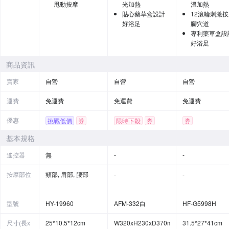
甩動按摩
光加熱
溫加熱
貼心藥草盒設計
12滾輪刺激
好浴足
腳穴道
專利藥草盒設
好浴足
商品資訊
賣家
自營
自營
自營
運費
免運費
免運費
免運費
優惠
挑戰低價
券
限時下殺
券
券
基本規格
遙控器
無
-
-
按摩部位
頸部, 肩部, 腰部
-
-
型號
HY-19960
AFM-332白
HF-G5998H
尺寸(長x
25*10.5*12cm
W320xH230xD370mm
31.5*27*41cm