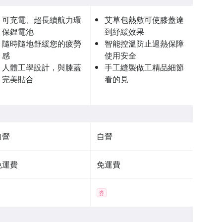
可充電、超長續航力環
艾草包熱敷可使膝蓋達
保鋰電池
到紓緩效果
隨時隨地舒緩您的疲勞
智能控溫防止過熱保障
感
使用安全
人體工學設計，與膝蓋
手工縫製做工精品細節
完美貼合
看的見
自營
自營
免運費
免運費
券