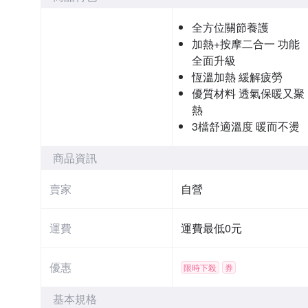
全方位關節養護
加熱+按摩二合一 功能
全面升級
恆溫加熱 緩解疲勞
優質材料 透氣保暖又聚
熱
3檔舒適溫度 暖而不燙
商品資訊
賣家
自營
運費
運費最低0元
優惠
限時下殺
券
基本規格