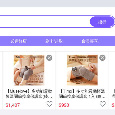
搜尋
必逛好店
刷卡/超取
會員專享
【Muselove】多功能震動
【Timo】多功能震動恆溫
【
恆溫關節按摩保護套(膝
關節按摩保護套 1入 (膝
蓋/肩/手肘通用)無線充電
蓋/肩/手肘通用)
C
$
1,407
$
990
$
加熱護膝套/智能震動護膝
熱敷套(2入組)