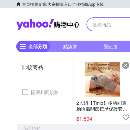
首頁
拍賣
企業/大宗採購入口
合作招商
App下載
Yahoo購物中心
全部分類
點換券
登記送
比較商品
隱藏相同規格
2入組【Timo】多功能震
動恆溫關節按摩保護套
(膝蓋/肩/手肘通用)
$
1,504
商品特色