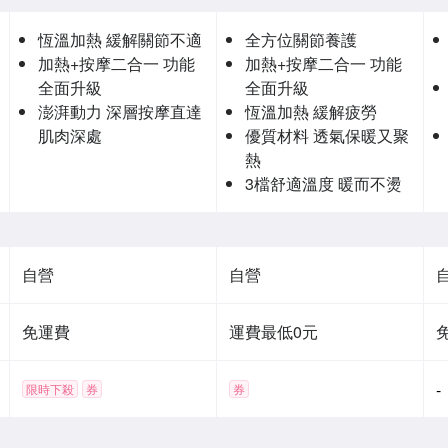
恆溫加熱 緩解關節不適
全方位關節養護
加熱+按摩二合一 功能
加熱+按摩二合一 功能
全面升級
全面升級
澎湃動力 深層按摩直達
恆溫加熱 緩解疲勞
肌肉深處
優質材料 透氣保暖又聚
熱
3檔舒適溫度 暖而不燙
自營
自營
免運費
運費最低0元
-
限時下殺
券
券