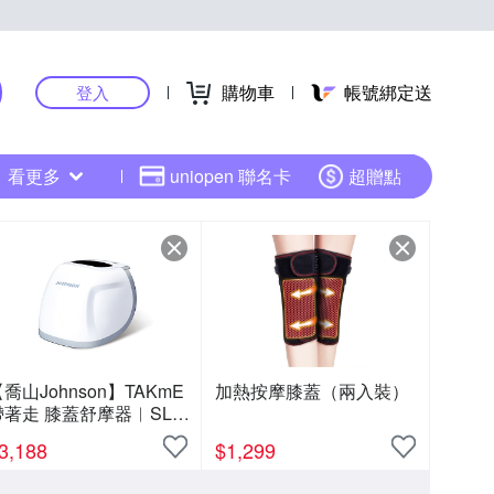
購物車
帳號綁定送
登入
看更多
uniopen 聯名卡
超贈點
喬山Johnson】TAKmE
加熱按摩膝蓋（兩入裝）
帶著走 膝蓋舒摩器︱SL-
36
3,188
$
1,299