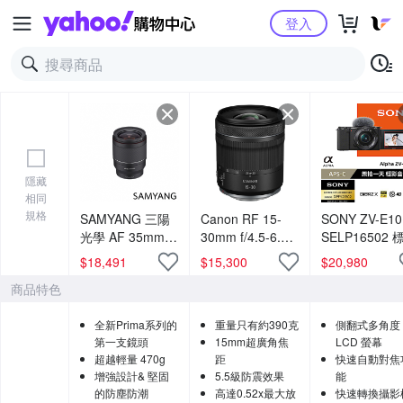
Yahoo購物中心
登入
隱藏
相同
規格
SAMYANG 三陽
Canon RF 15-
SONY ZV-E10 +
光學 AF 35mm
30mm f/4.5-6.3
SELP16502 
F1.4 P Sony FE
IS STM 廣角變焦
單鏡組 (公司貨
$
18,491
$
15,300
$
20,980
全片幅自動對焦
鏡頭 公司貨
商品特色
鏡頭 公司貨
全新Prima系列的
重量只有約390克
側翻式多角度
第一支鏡頭
15mm超廣角焦
LCD 螢幕
超越輕量 470g
距
快速自動對焦
增強設計& 堅固
5.5級防震效果
能
的防塵防潮
高達0.52x最大放
快速轉換攝影