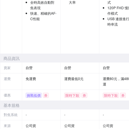
全時高效自動對
大率
式
焦表現
120P FHD 
快速、精確的AF-
作模式
C性能
USB 連接進
時串流
商品資訊
賣家
自營
自營
自營
運費
免運費
運費最低0元
運費80元，滿48
運
優惠
挑戰低價
券
限時下殺
券
限時下殺
券
基本規格
對焦系統
-
-
-
來源
公司貨
公司貨
公司貨