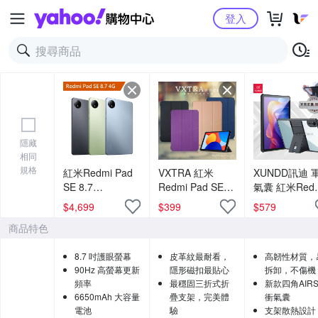
Yahoo購物中心
登入
隱藏
相同
規格
紅米Redmi Pad
VXTRA 紅米
XUNDD訊迪 
SE 8.7
Redmi Pad SE
氣囊 紅米Redm
(6G/128G) 4G
8.7吋 經典皮紋三
Pad 2 11吋 
$
4,699
$
399
$
579
折保護套 平板皮
支架殼 平板防
商品特色
套
保護套(極簡黑
8.7 吋護眼螢幕
皮革紋最耐看，
高韌性材質，
90Hz 高螢幕更新
隱形磁扣最貼心
拆卸，不傷機
頻率
最穩固三折式折
新款四角AIR
6650mAh 大容量
疊支架，完美體
衝氣囊
電池
驗
支架散熱設計