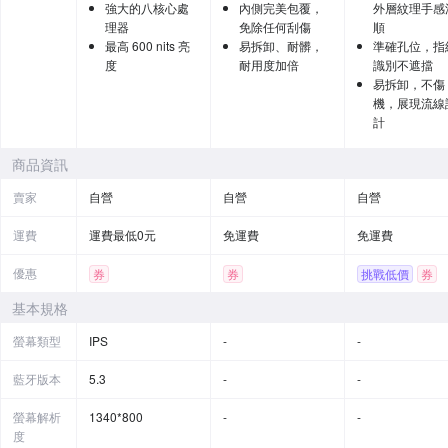
強大的八核心處
內側完美包覆，
外層紋理手感
理器
免除任何刮傷
順
最高 600 nits 亮
易拆卸、耐髒，
準確孔位，指
度
耐用度加倍
識別不遮擋
易拆卸，不傷
機，展現流線
計
商品資訊
賣家
自營
自營
自營
運費
運費最低0元
免運費
免運費
優惠
券
券
挑戰低價
券
基本規格
螢幕類型
IPS
-
-
藍牙版本
5.3
-
-
螢幕解析
1340*800
-
-
度