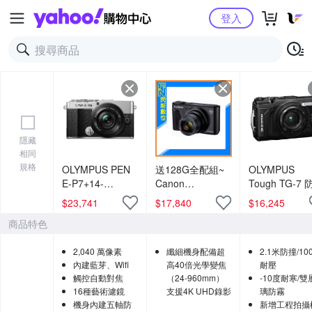
Yahoo購物中心
登入
隱藏
相同
規格
OLYMPUS PEN
送128G全配組~
OLYMPUS
E-P7+14-
Canon
Tough TG-7
42mmF3.5-5.6
PowerShot
相機 公司貨
$
23,741
$
17,840
$
16,245
鏡頭組 (公司貨)
SX740 HS 40倍
商品特色
光學變焦 相機
(SX740HS,公司
2,040 萬像素
纖細機身配備超
2.1米防撞/100
貨)
內建藍芽、Wifi
高40倍光學變焦
耐壓
觸控自動對焦
（24-960mm）
-10度耐寒/雙
16種藝術濾鏡
支援4K UHD錄影
璃防霧
機身內建五軸防
新增工程拍攝