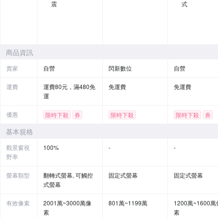
震
式
商品資訊
賣家
自營
閃新數位
自營
運費
運費80元，滿480免
免運費
免運費
運
優惠
限時下殺
券
限時下殺
限時下殺
券
基本規格
觀景窗視
100%
-
-
野率
螢幕類型
翻轉式螢幕, 可觸控
固定式螢幕
固定式螢幕
式螢幕
有效像素
2001萬~3000萬像
801萬~1199萬
1200萬~1600萬
素
素