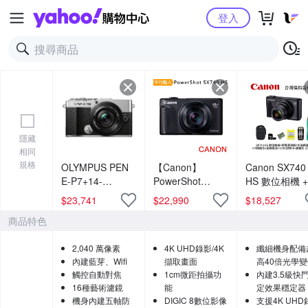
Yahoo購物中心
登入
隱藏
相同
規格
OLYMPUS PEN
【Canon】
Canon SX740
E-P7+14-
PowerShot
HS 數位相機 +
42mmF3.5-5.6
SX740 HS 40倍
囊清潔組 + 水
$
23,741
$
22,990
$
18,527
鏡頭組 (公司貨)
光學變焦4K數位
保護鏡 + 相機
商品特色
相機 (中文平輸)
毯 + 副廠電池 
128G記憶卡 +
2,040 萬像素
4K UHD錄影/4K
纖細機身配備
機包 (公司貨)
內建藍芽、Wifi
擷取畫面
高40倍光學
觸控自動對焦
1cm微距拍攝功
內建3.5級快
16種藝術濾鏡
能
定效果穩定器
機身內建五軸防
DIGIC 8數位影像
支援4K UHD