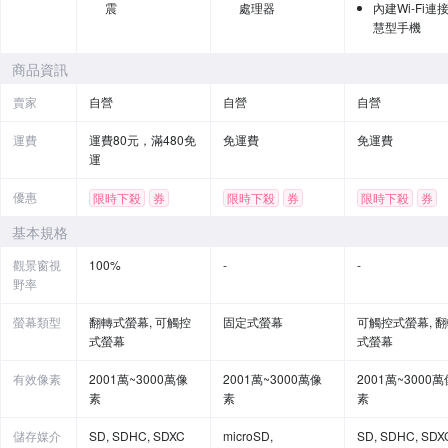
震
處理器
內建Wi-Fi連
慧型手機
商品資訊
賣家
自營
自營
自營
運費
運費80元，滿480免
免運費
免運費
運
優惠
限時下殺
券
限時下殺
券
限時下殺
券
基本規格
觀景窗視
100%
-
-
野率
螢幕類型
翻轉式螢幕, 可觸控
固定式螢幕
可觸控式螢幕, 
式螢幕
式螢幕
有效像素
2001萬~3000萬像
2001萬~3000萬像
2001萬~3000萬
素
素
素
儲存媒介
SD, SDHC, SDXC
microSD,
SD, SDHC, SDX