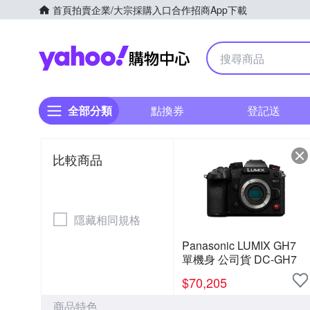
首頁
拍賣
企業/大宗採購入口
合作招商
App下載
Yahoo購物中心
全部分類
點換券
登記送
比較商品
隱藏相同規格
Panasonic LUMIX GH7
單機身 公司貨 DC-GH7
$
70,205
商品特色