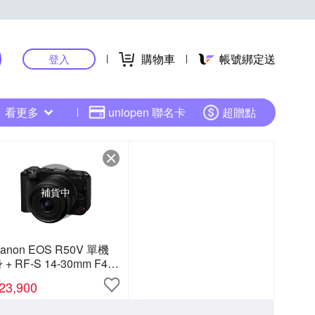
購物車
帳號綁定送
登入
看更多
uniopen 聯名卡
超贈點
補貨中
anon EOS R50V 單機
 + RF-S 14-30mm F4-
.3 IS STM PZ 變焦鏡組
23,900
公司貨