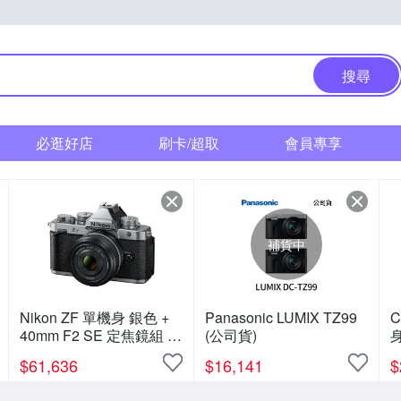
搜尋
必逛好店
刷卡/超取
會員專享
補貨中
Nikon ZF 單機身 銀色 +
Panasonic LUMIX TZ99
C
40mm F2 SE 定焦鏡組 公
(公司貨)
身
司貨.
6
$
61,636
$
16,141
$