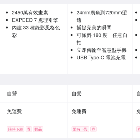
2450萬有效畫素
24mm廣角到720mm望
EXPEED 7 處理引擎
遠
內建 33 種錄影風格色
捕捉完美的瞬間
彩
可傾斜 180 度，任意自
拍
立即傳輸至智慧型手機
USB Type-C 電池充電
自營
自營
免運費
免運費
限時下殺
券
贈品
限時下殺
券