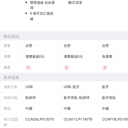
雙模連線 自由選
離式清潔
擇
6 個可自訂義按
鍵
商品資訊
賣家
自營
自營
自營
運費
運費最低0元
運費最低0元
免運費
優惠
券
券
券
基本規格
連接介面
USB
USB, 藍牙
藍牙
特殊功能
軌跡球
藍牙滑鼠, 軌跡球
藍牙滑鼠
產地
中國
中國
中國
NCC認證
CCAI24LP0130T0
CCAI11LP1740T9
CCAP19LP0100
碼