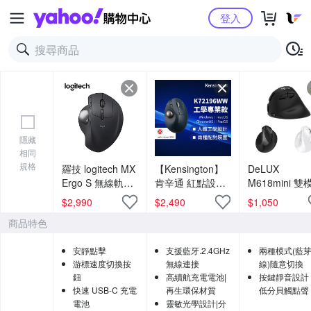
Yahoo購物中心
登入
隱藏
相同
規格
羅技 logitech MX
【Kensington】
DeLUX
Ergo S 無線軌跡
肯辛通 紅點設計
M618mini 雙
球-石墨黑
TB550人體工學
直靜音光學滑
$
2,990
$
2,490
$
1,050
無線拇指軌跡球
商品特色
滑鼠
安靜點擊
支援藍牙.2.4GHz
兩種模式(藍芽
游標速度切換按
無線連接
線)隨意切換
鈕
高續航充電電池|
按鍵靜音設計
快速 USB-C 充電
再生環保材質
低分貝觸點聲
電池
靈敏光學設計|分