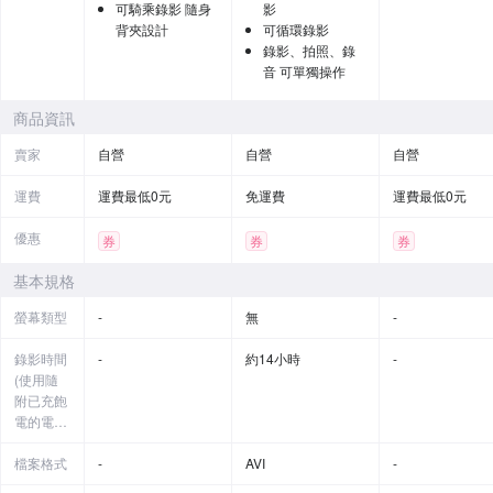
可騎乘錄影 隨身
影
背夾設計
可循環錄影
錄影、拍照、錄
音 可單獨操作
商品資訊
賣家
自營
自營
自營
運費
運費最低0元
免運費
運費最低0元
優惠
券
券
券
基本規格
螢幕類型
-
無
-
錄影時間
-
約14小時
-
(使用隨
附已充飽
電的電
池)
檔案格式
-
AVI
-