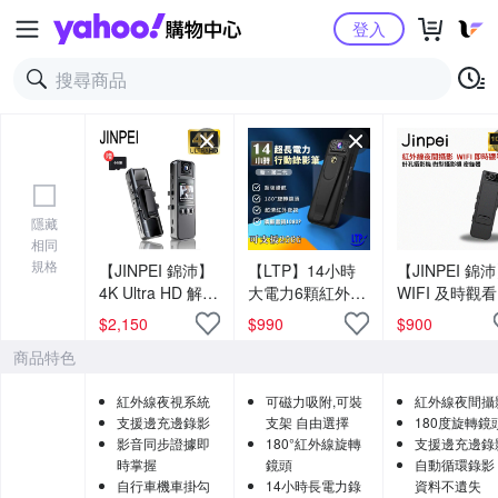
Yahoo購物中心
登入
隱藏
相同
規格
【JINPEI 錦沛】
【LTP】14小時
【JINPEI 錦
4K Ultra HD 解析
大電力6顆紅外線
WIFI 及時觀
度、紅外線夜
夜視微型密錄器
紅外線夜間攝
$
2,150
$
990
$
900
視、微型攝影機
攝影機 針孔 (可
影、360度旋
商品特色
、密錄器、自行
裝支架)
頭、針孔攝影
車 機車行車紀錄
微型攝影機 密
紅外線夜視系統
可磁力吸附,可裝
紅外線夜間攝
(贈64GB) JS-
器JS-05B-2
支援邊充邊錄影
支架 自由選擇
180度旋轉鏡
06B-2
影音同步證據即
180°紅外線旋轉
支援邊充邊錄
時掌握
鏡頭
自動循環錄影
自行車機車掛勾
14小時長電力錄
資料不遺失