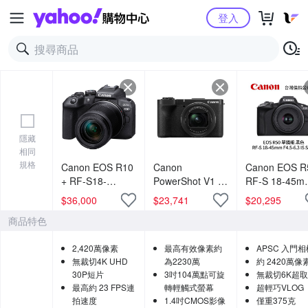
Yahoo購物中心
登入
隱藏
相同
規格
Canon EOS R10
Canon
Canon EOS R
+ RF-S18-
PowerShot V1 旗
RF-S 18-45m
150mm f/3.5-6.3
艦級Vlog 影音相
F4.5-6.3 IS S
$
36,000
$
23,741
$
20,295
IS STM (公司貨)
機 公司貨
單鏡組 黑色 (
商品特色
司貨)
2,420萬像素
最高有效像素約
APSC 入門相
無裁切4K UHD
為2230萬
約 2420萬像
30P短片
3吋104萬點可旋
無裁切6K超
最高約 23 FPS連
轉輕觸式螢幕
超輕巧VLOG
拍速度
1.4吋CMOS影像
僅重375克