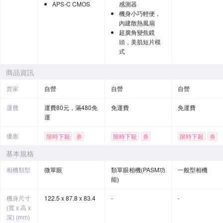
APS-C CMOS
感測器
機身小巧輕便，
內建散熱風扇
超廣角變焦鏡
頭，美肌短片模
式
商品資訊
賣家
自營
自營
自營
運費
運費80元，滿480免
免運費
免運費
運
優惠
限時下殺
券
限時下殺
券
限時下殺
券
基本規格
相機類型
微單眼
類單眼相機(PASM功
一般型相機
能)
機身尺寸
122.5 x 87.8 x 83.4
-
-
(寬 x 高 x
深) (mm)