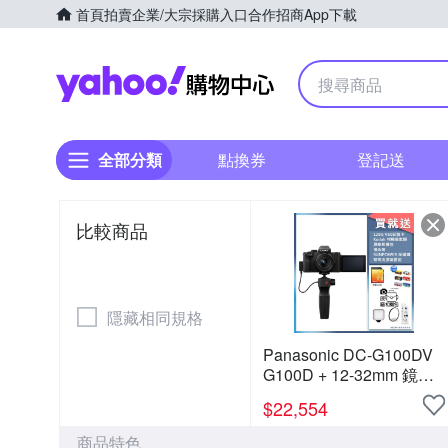
首頁
拍賣
企業/大宗採購入口
合作招商
App下載
Yahoo購物中心
全部分類
點換券
登記送
比較商品
隱藏相同規格
Panasonic DC-G100DV
G100D + 12-32mm 鏡頭
+ DMW-SHGR2 三腳架握
$
22,554
把組 公司貨
商品特色