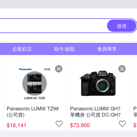
搜尋
必逛好店
刷卡/超取
會員專享
補貨中
Panasonic LUMIX TZ99
Panasonic LUMIX GH7
P
(公司貨)
單機身 公司貨 DC-GH7
單
$
16,141
$
73,900
$