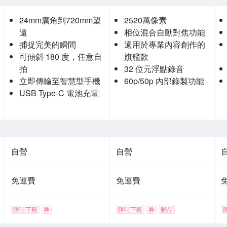
24mm廣角到720mm望
2520萬像素
遠
相位混合自動對焦功能
捕捉完美的瞬間
適用於專業內容創作的
可傾斜 180 度，任意自
旗艦款
拍
32 位元浮點錄音
立即傳輸至智慧型手機
60p/50p 內部錄製功能
USB Type-C 電池充電
自營
自營
免運費
免運費
限時下殺
券
限時下殺
券
贈品