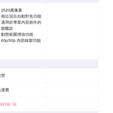
2520萬像素
相位混合自動對焦功能
適用於專業內容創作的
旗艦款
動態範圍增強功能
60p/50p 內部錄製功能
自營
免運費
限時下殺
券