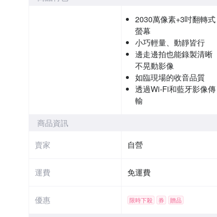
2030萬像素+3吋翻轉式
螢幕
小巧輕量、動靜皆行
邊走邊拍也能錄製清晰
不晃動影像
如臨現場的收音品質
透過Wi-Fi和藍牙影像傳
輸
商品資訊
賣家
自營
運費
免運費
優惠
限時下殺
券
贈品