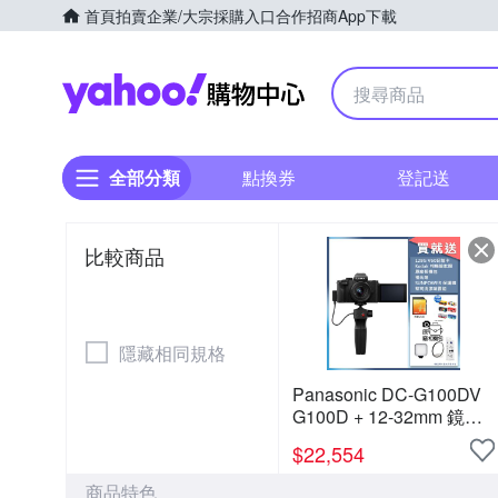
首頁
拍賣
企業/大宗採購入口
合作招商
App下載
Yahoo購物中心
全部分類
點換券
登記送
比較商品
隱藏相同規格
Panasonic DC-G100DV
G100D + 12-32mm 鏡頭
+ DMW-SHGR2 三腳架握
$
22,554
把組 公司貨
商品特色