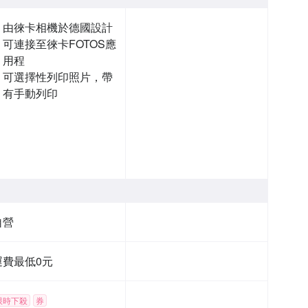
由徠卡相機於德國設計
可連接至徠卡FOTOS應
用程
可選擇性列印照片，帶
有手動列印
自營
運費最低0元
限時下殺
券