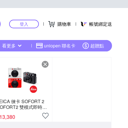
購物車
帳號綁定送
登入
看更多
uniopen 聯名卡
超贈點
EICA 徠卡 SOFORT 2
SOFORT2 雙模式即時相
機 公司貨
13,380