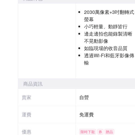
2030萬像素+3吋翻轉式
螢幕
小巧輕量、動靜皆行
邊走邊拍也能錄製清晰
不晃動影像
如臨現場的收音品質
透過Wi-Fi和藍牙影像傳
輸
商品資訊
賣家
自營
運費
免運費
優惠
限時下殺
券
贈品