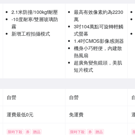
2.1米防撞/100kgf耐壓
最高有效像素約為2230
-10度耐寒/雙層玻璃防
萬
霧
3吋104萬點可旋轉輕觸
新增工程拍攝模式
式螢幕
1.4吋CMOS影像感測器
機身小巧輕便，內建散
熱風扇
超廣角變焦鏡頭，美肌
短片模式
自營
自營
運費最低0元
免運費
限時下殺
券
贈品
限時下殺
券
贈品