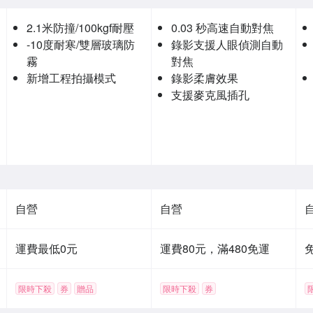
2.1米防撞/100kgf耐壓
0.03 秒高速自動對焦
-10度耐寒/雙層玻璃防
錄影支援人眼偵測自動
霧
對焦
新增工程拍攝模式
錄影柔膚效果
支援麥克風插孔
自營
自營
運費最低0元
運費80元，滿480免運
限時下殺
券
贈品
限時下殺
券