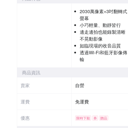
2030萬像素+3吋翻轉式
螢幕
小巧輕量、動靜皆行
邊走邊拍也能錄製清晰
不晃動影像
如臨現場的收音品質
透過Wi-Fi和藍牙影像傳
輸
商品資訊
賣家
自營
運費
免運費
優惠
限時下殺
券
贈品