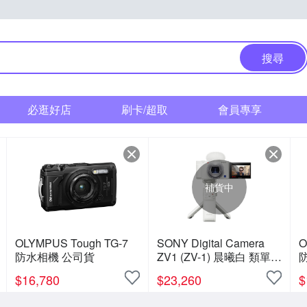
搜尋
必逛好店
刷卡/超取
會員專享
補貨中
OLYMPUS Tough TG-7
SONY Digital Camera
O
防水相機 公司貨
ZV1 (ZV-1) 晨曦白 類單眼
相機手持握把組 (公司貨)
$
16,780
$
23,260
$