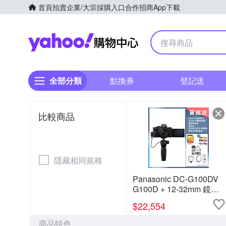
首頁
拍賣
企業/大宗採購入口
合作招商
App下載
Yahoo購物中心
全部分類
點換券
登記送
比較商品
隱藏相同規格
Panasonic DC-G100DV
G100D + 12-32mm 鏡頭
+ DMW-SHGR2 三腳架握
$
22,554
把組 公司貨
商品特色