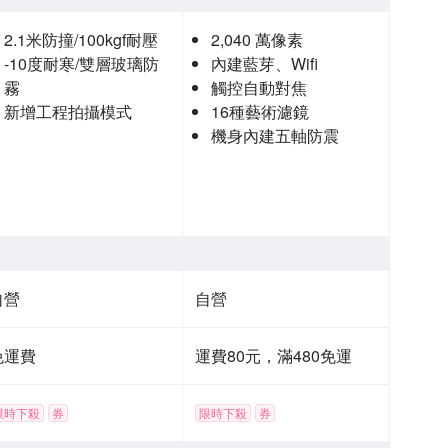
2.1米防撞/100kgf耐壓
2,040 萬像素
-10度耐寒/雙層玻璃防
內建藍芽、Wifi
霧
觸控自動對焦
新增工程拍攝模式
16種藝術濾鏡
機身內建五軸防震
自營
自營
免運費
運費80元，滿480免運
限時下殺
券
限時下殺
券