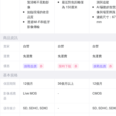
製清晰不晃動影
最近對焦距離僅
測與追蹤
像
為 150厘米
AI 驅動的智
如臨現場的收音
像與場景辨識
品質
濾鏡尺寸：67
透過Wi-Fi和藍牙
mm
影像傳輸
商品資訊
賣家
自營
自營
自營
運費
免運費
免運費
免運費
優惠
挑戰低價
券
限時下殺
券
挑戰低價
券
贈品
贈品
基本規格
保固期限
12個月
36個月以上
12個月
影像感應
Live MOS
-
CMOS
器
儲存媒介
SD, SDHC, SDXC
-
SD, SDHC, SDX