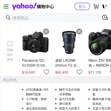
Yahoo購物中心
登入
隱藏
相同
規格
Panasonic DC-
老蛙 LAOWA
Nikon Z5II 單
G100DK G100D
200mm F2 自動
身 + NIKKOR 
+ 12-32mm 變焦
對焦全畫幅鏡頭
24-200mm F4
$
19,600
$
66,405
$
71,155
鏡組 公司貨
公司貨
6.3 VR KIT 
商品特色
鏡組 公司貨
2030萬像素+3吋
觸手可及的頂級
搭載 2,450 
翻轉式螢幕
光學體驗
素
小巧輕量、動靜
超大F2光圈
機身內建 5 
皆行
夢幻散景
震系統
邊走邊拍也能錄
輕盈不凡的實力
支援 9 類主