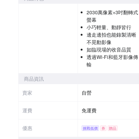
2030萬像素+3吋翻轉式
螢幕
小巧輕量、動靜皆行
邊走邊拍也能錄製清晰
不晃動影像
如臨現場的收音品質
透過Wi-Fi和藍牙影像傳
輸
商品資訊
賣家
自營
運費
免運費
優惠
挑戰低價
券
贈品