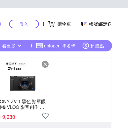
購物車
帳號綁定送
登入
看更多
uniopen 聯名卡
超贈點
ONY ZV-1 黑色 類單眼
機 VLOG 影音創作 直
播 總代理公司貨 德寶光
19,980
學