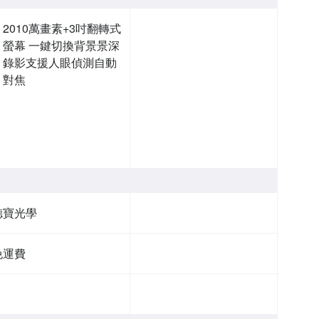
2010萬畫素+3吋翻轉式
螢幕 一鍵切換背景景深
錄影支援人眼偵測自動
對焦
德寶光學
免運費