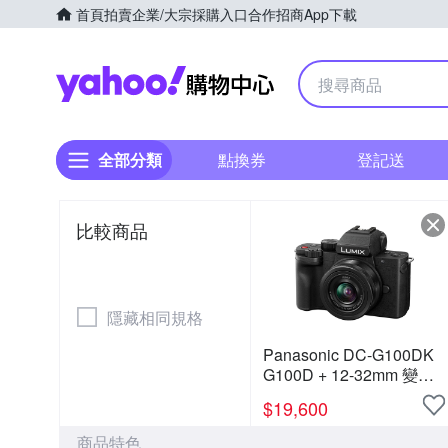
首頁
拍賣
企業/大宗採購入口
合作招商
App下載
Yahoo購物中心
全部分類
點換券
登記送
比較商品
隱藏相同規格
Panasonic DC-G100DK
G100D + 12-32mm 變焦
鏡組 公司貨
$
19,600
商品特色