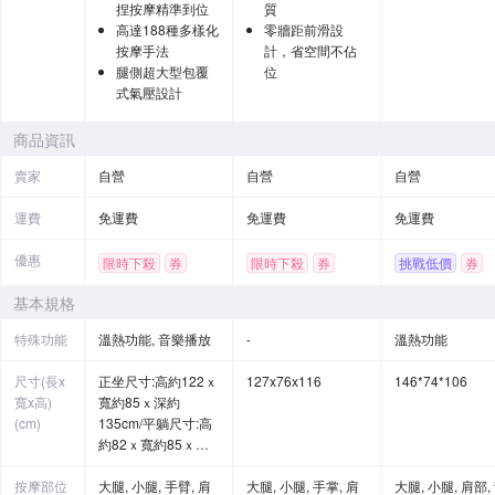
捏按摩精準到位
質
高達188種多樣化
零牆距前滑設
按摩手法
計，省空間不佔
腿側超大型包覆
位
式氣壓設計
商品資訊
賣家
自營
自營
自營
運費
免運費
免運費
免運費
優惠
限時下殺
券
限時下殺
券
挑戰低價
券
基本規格
特殊功能
溫熱功能, 音樂播放
-
溫熱功能
尺寸(長x
正坐尺寸:高約122ｘ
127x76x116
146*74*106
寬x高)
寬約85ｘ深約
(cm)
135cm/平躺尺寸:高
約82ｘ寬約85ｘ深
約200cm
按摩部位
大腿, 小腿, 手臂, 肩
大腿, 小腿, 手掌, 肩
大腿, 小腿, 肩部,