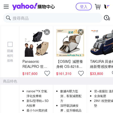
Yahoo購物中心
登入
隱藏
相同
規格
Panasonic
【OSIM】減壓養
TAKURA 田倉
REALPRO 世界
身椅 OS-8218
緻新臀感按摩
之座溫感按摩椅
(全身按摩/按摩
$
197,600
$
161,310
$
33,800
EP-MAN1
椅/AI按摩椅/減壓/
商品特色
(nanoe X 空氣淨
改善睡眠)
化/5D AI按摩技
nanoe™X 空氣
數據AI壓力監
背+後腿肚 溫
術)
淨化按摩椅
測，客製減壓配
全身氣壓
新SJ型導軌+ 5D
方
2IN1 枕墊變
AI按摩
深呼吸訓練按
墊
最小1cm寬的揉
摩，提升睡眠品