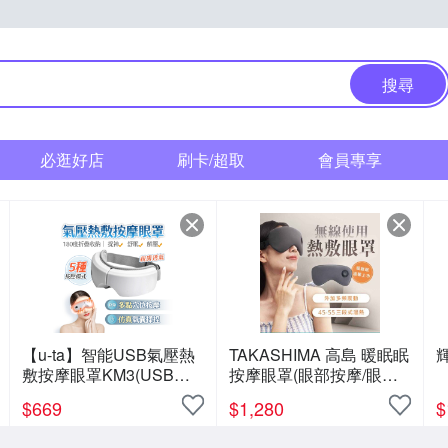
搜尋
必逛好店
刷卡/超取
會員專享
【u-ta】智能USB氣壓熱
TAKASHIMA 高島 暖眠眠
輝
敷按摩眼罩KM3(USB充
按摩眼罩(眼部按摩/眼罩/
電式)
震動/紓壓/熱敷/禮物/M-
$
669
$
1,280
$
203)