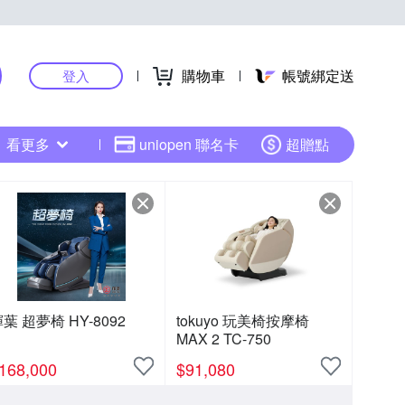
購物車
帳號綁定送
登入
看更多
uniopen 聯名卡
超贈點
葉 超夢椅 HY-8092
tokuyo 玩美椅按摩椅
MAX 2 TC-750
168,000
$
91,080