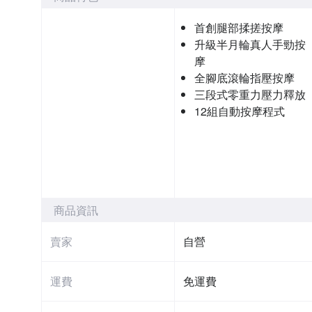
首創腿部揉搓按摩
升級半月輪真人手勁按
摩
全腳底滾輪指壓按摩
三段式零重力壓力釋放
12組自動按摩程式
商品資訊
賣家
自營
運費
免運費