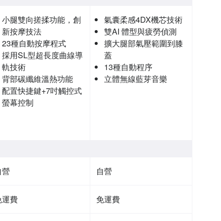
小腿雙向搓揉功能，創
氣囊柔感4DX機芯技術
新按摩技法
雙AI 體型與疲勞偵測
23種自動按摩程式
擴大腿部氣壓範圍到膝
採用SL型超長度曲線導
蓋
軌技術
13種自動程序
背部碳纖維溫熱功能
立體無線藍芽音樂
配置快捷鍵+7吋觸控式
螢幕控制
自營
自營
免運費
免運費