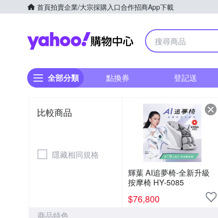
首頁
拍賣
企業/大宗採購入口
合作招商
App下載
Yahoo購物中心
全部分類
點換券
登記送
比較商品
隱藏相同規格
輝葉 AI追夢椅-全新升級
按摩椅 HY-5085
$
76,800
商品特色