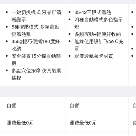
一鍵切換模式 液晶屏清
35-42三段式溫熱
晰顯示
四種自動模式多色指示
5種按壓模式 多頻震動
燈
恆溫熱敷
多頻震動+輕便好收納
355g輕巧便攜180度好
無線使用設計Type C充
收納
電
安全裝置15分鐘自動關
親膚透氣萊卡材質
機
多點穴位按摩 仿真氣囊
揉捏
自營
自營
運費最低0元
運費最低0元