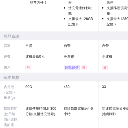
非常方便！
報
果佳
邊充電邊錄影功
支援移動偵測
能
報
支援最大128GB
支援最大128
記憶卡
記憶卡
商品資訊
賣家
自營
自營
自營
運費
運費最低0元
免運費
免運費
優惠
券
挑戰低價
券
券
基本規格
含電池
90G
480
33
+記憶卡
重量(g)
錄影時間
連續使用時間:約300
持續錄影電量約4-6
需連接電源插座
(使用隨
分鐘(支援邊充邊錄)
小時
持續錄影
附已充飽
電的電