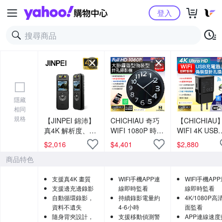
Yahoo購物中心
登入
隱藏
相同
規格
【JINPEI 錦沛】
CHICHIAU 奇巧
【CHICHIAU
真4K 解析度、
WIFI 1080P 時鐘
WIFI 4K USB
APP即時觀看、
掛鐘造型微型針
電器造型無線
$
2,016
$
4,401
$
2,880
180度旋轉鏡頭、
孔攝影機CK10 影
路微型針孔攝
商品特色
自行車錄影、針
音記錄器
機M7
孔攝影機微型攝
支援真4K 畫質
WIFI手機APP連
WIFI手機AP
影機密錄器
支援邊充邊錄影
線即時監看
線即時監看
自動循環錄影，
持續錄影電量約
4K/1080P高
資料不遺失
4-6小時
面監看
隨身背夾設計，
支援移動偵測警
APP連線速度