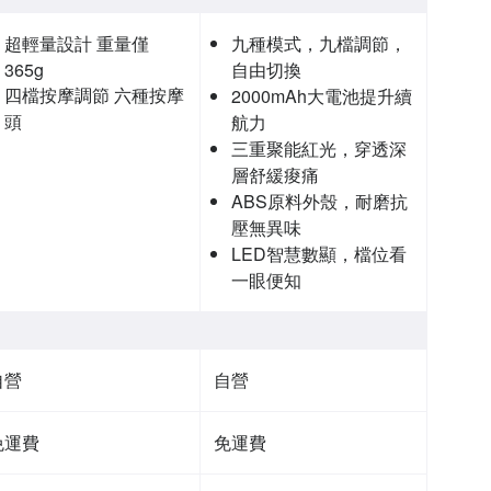
超輕量設計 重量僅
九種模式，九檔調節，
365g
自由切換
四檔按摩調節 六種按摩
2000mAh大電池提升續
頭
航力
三重聚能紅光，穿透深
層舒緩痠痛
ABS原料外殼，耐磨抗
壓無異味
LED智慧數顯，檔位看
一眼便知
自營
自營
免運費
免運費