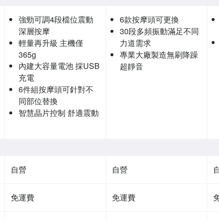
強勁可調4段檔位震動
6款按摩頭可更換
深層按摩
30段多頻振動滿足不同
輕量再升級 主機僅
力道需求
365g
專業大廠製造無刷降躁
內建大容量電池 採USB
超靜音
充電
6件組按摩頭可針對不
同部位替換
智慧晶片控制 舒適震動
自營
自營
免運費
免運費