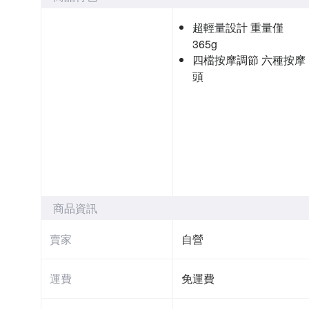
超輕量設計 重量僅
365g
四檔按摩調節 六種按摩
頭
商品資訊
賣家
自營
運費
免運費