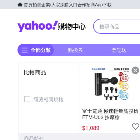
首頁
拍賣
企業/大宗採購入口
合作招商
App下載
Yahoo購物中心
全部分類
點換券
登記送
比較商品
隱藏相同規格
富士電通 極速輕量筋膜槍
FTM-U02 按摩槍
$
1,089
商品特色