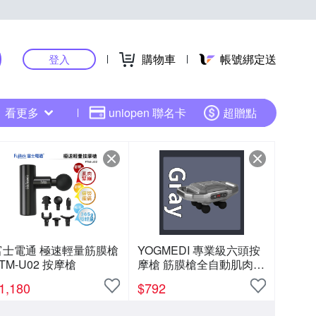
購物車
帳號綁定送
登入
看更多
uniopen 聯名卡
超贈點
富士電通 極速輕量筋膜槍
YOGMEDI 專業級六頭按
TM-U02 按摩槍
摩槍 筋膜槍全自動肌肉放
鬆
1,180
$
792