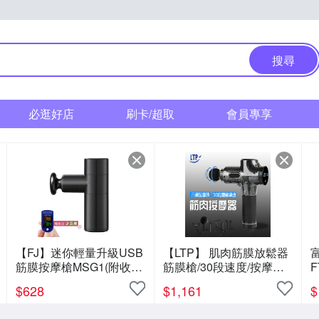
搜尋
必逛好店
刷卡/超取
會員專享
【FJ】迷你輕量升級USB
【LTP】 肌肉筋膜放鬆器
筋膜按摩槍MSG1(附收納
筋膜槍/30段速度/按摩
F
硬包)
機/6種按摩頭 / USB充電
$
628
$
1,161
$
版